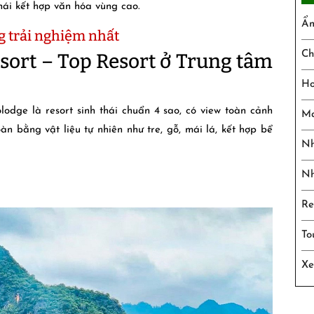
hái kết hợp văn hóa vùng cao.
Ẩm
g trải nghiệm nhất
Ch
sort – Top Resort ở Trung tâm
Ho
odge là resort sinh thái chuẩn 4 sao, có view toàn cảnh
Ma
n bằng vật liệu tự nhiên như tre, gỗ, mái lá, kết hợp bể
Nh
Nh
Re
To
Xe