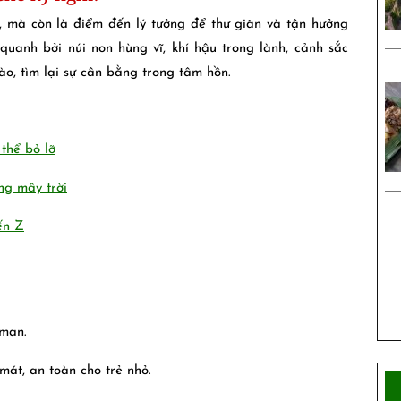
, mà còn là điểm đến lý tưởng để thư giãn và tận hưởng
uanh bởi núi non hùng vĩ, khí hậu trong lành, cảnh sắc
o, tìm lại sự cân bằng trong tâm hồn.
thể bỏ lỡ
ng mây trời
ến Z
 mạn.
mát, an toàn cho trẻ nhỏ.