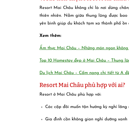
Resort Mai Châu không chỉ là nơi dừng chân
thiên nhiên. Nằm giữa thung lũng được bao q
yên bình giúp du khách tạm xa thành phố ồn à
Xem thêm:
Ẩm thực Mai Châu – Những món ngon không 
Top 10 Homestay đẹp ở Mai Châu – Thung lũ
Du lịch Mai Châu – Cẩm nang chi tiết từ A đ
Resort Mai Châu phù hợp với ai?
Resort ở Mai Châu phù hợp với:
Các cặp đôi muốn tận hưởng kỳ nghỉ lãng
Gia đình cần không gian nghỉ dưỡng xanh 