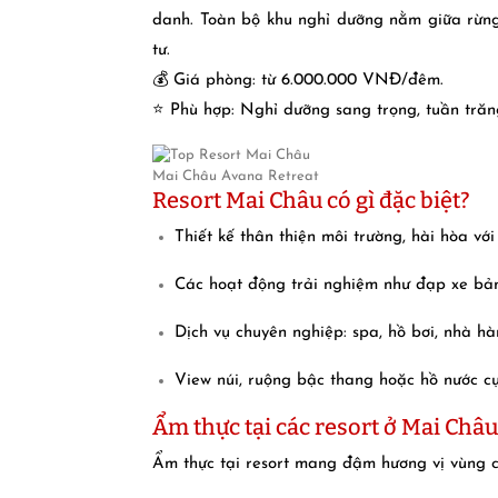
danh. Toàn bộ khu nghỉ dưỡng nằm giữa rừng x
tư.
💰 Giá phòng: từ 6.000.000 VNĐ/đêm.
⭐ Phù hợp: Nghỉ dưỡng sang trọng, tuần trăn
Mai Châu Avana Retreat
Resort Mai Châu có gì đặc biệt?
Thiết kế thân thiện môi trường, hài hòa với
Các hoạt động trải nghiệm như đạp xe bản
Dịch vụ chuyên nghiệp: spa, hồ bơi, nhà 
View núi, ruộng bậc thang hoặc hồ nước cực
Ẩm thực tại các resort ở Mai Châu
Ẩm thực tại resort mang đậm hương vị vùng c