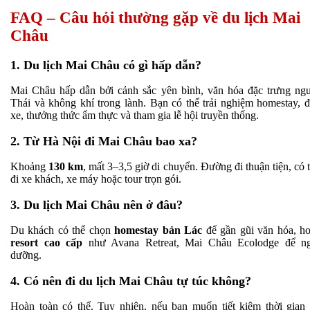
FAQ – Câu hỏi thường gặp về du lịch Mai
Châu
1. Du lịch Mai Châu có gì hấp dẫn?
Mai Châu hấp dẫn bởi cảnh sắc yên bình, văn hóa đặc trưng ng
Thái và không khí trong lành. Bạn có thể trải nghiệm homestay, 
xe, thưởng thức ẩm thực và tham gia lễ hội truyền thống.
2. Từ Hà Nội đi Mai Châu bao xa?
Khoảng
130 km
, mất 3–3,5 giờ di chuyển. Đường đi thuận tiện, có 
đi xe khách, xe máy hoặc tour trọn gói.
3. Du lịch Mai Châu nên ở đâu?
Du khách có thể chọn
homestay bản Lác
để gần gũi văn hóa, h
resort cao cấp
như Avana Retreat, Mai Châu Ecolodge để ng
dưỡng.
4. Có nên đi du lịch Mai Châu tự túc không?
Hoàn toàn có thể. Tuy nhiên, nếu bạn muốn tiết kiệm thời gian