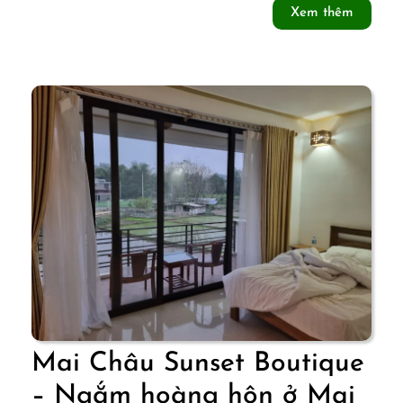
Xem
Xem thêm
Mai
thêm
Châu
Mai Châu Sunset Boutique
– Ngắm hoàng hôn ở Mai