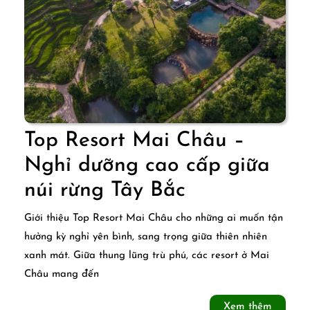
cấp
Top Resort Mai Châu –
Nghỉ dưỡng cao cấp giữa
Top
núi rừng Tây Bắc
Resort
Giới thiệu Top Resort Mai Châu cho những ai muốn tận
Mai
hưởng kỳ nghỉ yên bình, sang trọng giữa thiên nhiên
xanh mát. Giữa thung lũng trù phú, các resort ở Mai
Châu
Châu mang đến
–
Xem
Xem thêm