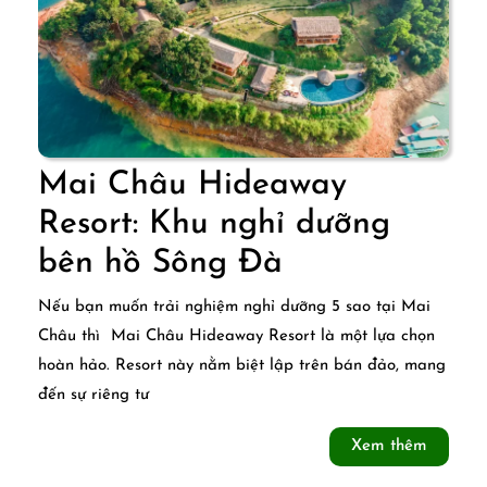
Mai Châu Hideaway
Resort: Khu nghỉ dưỡng
Mai
bên hồ Sông Đà
Châu
Nếu bạn muốn trải nghiệm nghỉ dưỡng 5 sao tại Mai
Hideaway
Châu thì Mai Châu Hideaway Resort là một lựa chọn
hoàn hảo. Resort này nằm biệt lập trên bán đảo, mang
Resort:
đến sự riêng tư
Khu
Xem
Xem thêm
nghỉ
thêm