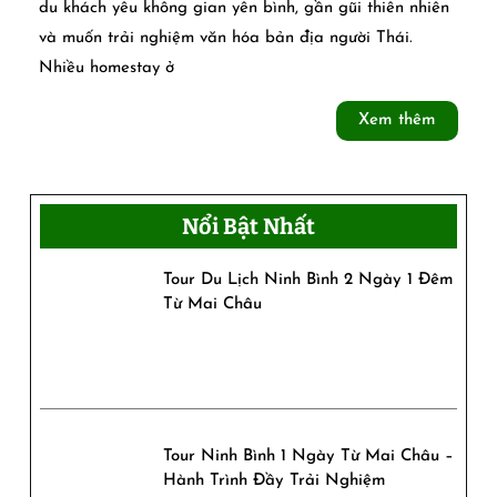
Homestay
du khách yêu không gian yên bình, gần gũi thiên nhiên
và muốn trải nghiệm văn hóa bản địa người Thái.
đẹp
Nhiều homestay ở
ở
Xem
Xem thêm
Mai
thêm
Châu
–
Nổi Bật Nhất
Thung
Tour Du Lịch Ninh Bình 2 Ngày 1 Đêm
lũng
Từ Mai Châu
mây
trời
Tour Ninh Bình 1 Ngày Từ Mai Châu –
Hành Trình Đầy Trải Nghiệm