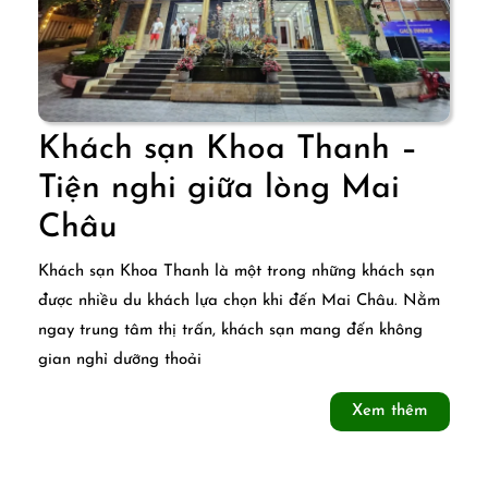
Khách sạn Khoa Thanh –
Tiện nghi giữa lòng Mai
Khách
Châu
sạn
Khách sạn Khoa Thanh là một trong những khách sạn
Khoa
được nhiều du khách lựa chọn khi đến Mai Châu. Nằm
ngay trung tâm thị trấn, khách sạn mang đến không
Thanh
gian nghỉ dưỡng thoải
–
Xem
Xem thêm
Tiện
thêm
nghi