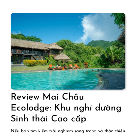
dưỡng
bên
hồ
Sông
Đà
Review Mai Châu
Ecolodge: Khu nghỉ dưỡng
Review
Sinh thái Cao cấp
Mai
Nếu bạn tìm kiếm trải nghiệm sang trọng và thân thiện