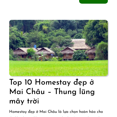
Nghỉ
thêm
dưỡng
cao
cấp
giữa
núi
rừng
Tây
Bắc
Top 10 Homestay đẹp ở
Mai Châu – Thung lũng
Top
mây trời
10
Homestay đẹp ở Mai Châu là lựa chọn hoàn hảo cho