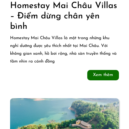
Homestay Mai Châu Villas
– Điểm dừng chân yên
Homestay
bình
Mai
Homestay Mai Châu Villas là một trong những khu
Châu
nghỉ dưỡng được yêu thích nhất tại Mai Châu. Với
không gian xanh, hồ bơi rộng, nhà sàn truyền thống và
Villas
tầm nhìn ra cánh đồng
–
Xem
Xem thêm
Điểm
thêm
dừng
chân
yên
bình