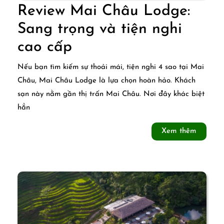
Review Mai Châu Lodge:
Sang trọng và tiện nghi
Review
cao cấp
Mai
Nếu bạn tìm kiếm sự thoải mái, tiện nghi 4 sao tại Mai
Châu
Châu, Mai Châu Lodge là lựa chọn hoàn hảo. Khách
sạn này nằm gần thị trấn Mai Châu. Nơi đây khác biệt
Lodge:
hẳn
Sang
Xem
Xem thêm
trọng
thêm
và
tiện
nghi
cao