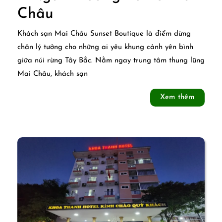
Mai
Châu
Châu
Khách sạn Mai Châu Sunset Boutique là điểm dừng
Sunset
chân lý tưởng cho những ai yêu khung cảnh yên bình
giữa núi rừng Tây Bắc. Nằm ngay trung tâm thung lũng
Boutique
Mai Châu, khách sạn
–
Xem
Xem thêm
Ngắm
thêm
hoàng
hôn
ở
Mai
Châu