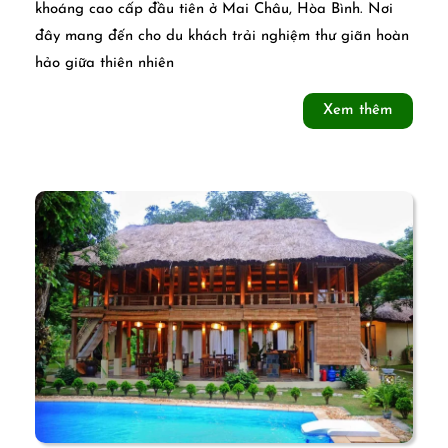
Onsen
khoáng cao cấp đầu tiên ở Mai Châu, Hòa Bình. Nơi
đây mang đến cho du khách trải nghiệm thư giãn hoàn
Retreat
hảo giữa thiên nhiên
–
Xem
Xem thêm
Khu
thêm
nghỉ
dưỡng
có
khoáng
nóng