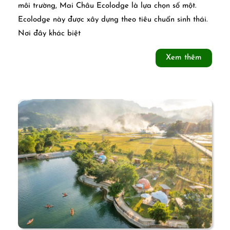
Châu
môi trường, Mai Châu Ecolodge là lựa chọn số một.
Ecolodge này được xây dựng theo tiêu chuẩn sinh thái.
Ecolodge:
Nơi đây khác biệt
Khu
Xem
Xem thêm
nghỉ
thêm
dưỡng
Sinh
thái
Cao
cấp