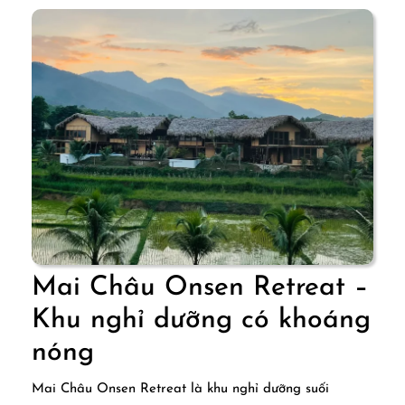
giữa
lòng
Mai
Châu
Mai Châu Onsen Retreat –
Khu nghỉ dưỡng có khoáng
Mai
nóng
Châu
Mai Châu Onsen Retreat là khu nghỉ dưỡng suối