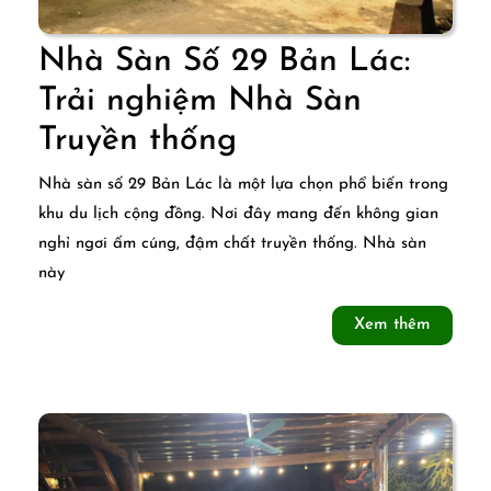
Nhà Sàn Số 29 Bản Lác:
Trải nghiệm Nhà Sàn
Nhà
Truyền thống
Sàn
Nhà sàn số 29 Bản Lác là một lựa chọn phổ biến trong
Số
khu du lịch cộng đồng. Nơi đây mang đến không gian
nghỉ ngơi ấm cúng, đậm chất truyền thống. Nhà sàn
29
này
Bản
Xem
Xem thêm
Lác:
thêm
Trải
nghiệm
Nhà