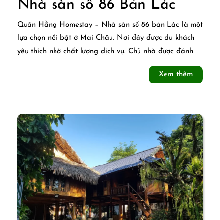
Quân
Nhà sàn số 86 Bản Lác
Hằng
Quân Hằng Homestay – Nhà sàn số 86 bản Lác là một
Homes
lựa chọn nổi bật ở Mai Châu. Nơi đây được du khách
yêu thích nhờ chất lượng dịch vụ. Chủ nhà được đánh
–
Nhà
Xem
Xem thêm
thêm
sàn
số
86
Bản
Lác