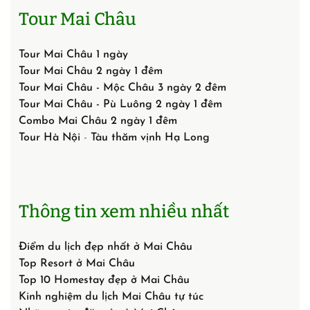
Tour Mai Châu
Tour Mai Châu 1 ngày
Tour Mai Châu 2 ngày 1 đêm
Tour Mai Châu - Mộc Châu 3 ngày 2 đêm
Tour Mai Châu - Pù Luông 2 ngày 1 đêm
Combo Mai Châu 2 ngày 1 đêm
Tour Hà Nội
-
Tàu thăm vịnh Hạ Long
Thông tin xem nhiều nhất
Điểm du lịch đẹp nhất ở Mai Châu
Top Resort ở Mai Châu
Top 10 Homestay đẹp ở Mai Châu
Kinh nghiệm du lịch Mai Châu tự túc