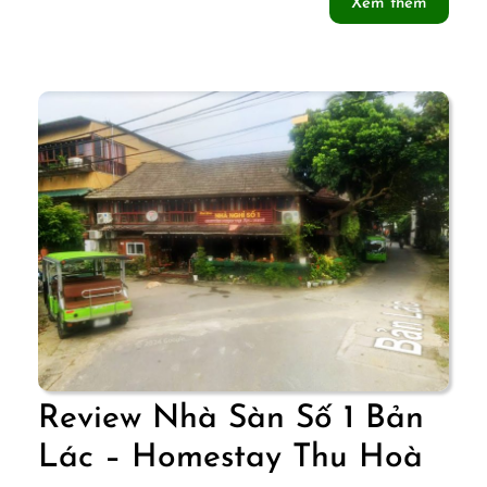
Bản
Xem
Xem thêm
thêm
Lác:
Vị
trí
thuận
tiện
để
trải
nghiệm
Review Nhà Sàn Số 1 Bản
Rev
Lác – Homestay Thu Hoà