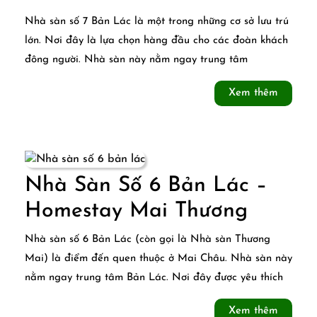
Sàn
Nhà sàn số 7 Bản Lác là một trong những cơ sở lưu trú
Số
lớn. Nơi đây là lựa chọn hàng đầu cho các đoàn khách
đông người. Nhà sàn này nằm ngay trung tâm
7
Bản
Xem
Xem thêm
thêm
Lác
Nhà Sàn Số 6 Bản Lác –
Nhà
Homestay Mai Thương
Sàn
Nhà sàn số 6 Bản Lác (còn gọi là Nhà sàn Thương
Số
Mai) là điểm đến quen thuộc ở Mai Châu. Nhà sàn này
nằm ngay trung tâm Bản Lác. Nơi đây được yêu thích
6
Bản
Xem
Xem thêm