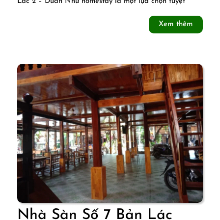
Lác 2 – Duẩn Như homestay là một lựa chọn tuyệt
Bản
Lác
Xem
Xem thêm
thêm
2
–
Homesta
Duẩn
Như
Nhà
Nhà Sàn Số 7 Bản Lác