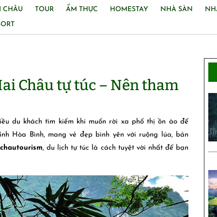
I CHÂU
TOUR
ẨM THỰC
HOMESTAY
NHÀ SÀN
NH
SORT
ai Châu tự túc – Nên tham
ều du khách tìm kiếm khi muốn rời xa phố thị ồn ào để
tỉnh Hòa Bình, mang vẻ đẹp bình yên với ruộng lúa, bản
chautourism
, du lịch tự túc là cách tuyệt vời nhất để bạn