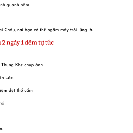
ạnh quanh năm.
 Châu, nơi bạn có thể ngắm mây trôi lững lờ.
u 2 ngày 1 đêm tự túc
o Thung Khe chụp ảnh.
ản Lác.
iệm dệt thổ cẩm.
hái.
a.