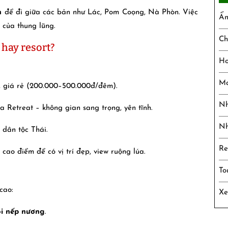
n
để đi giữa các bản như Lác, Pom Coọng, Nà Phòn. Việc
Ẩm
của thung lũng.
Ch
 hay resort?
Ho
Ma
 giá rẻ (200.000–500.000đ/đêm).
Nh
Retreat – không gian sang trọng, yên tĩnh.
Nh
dân tộc Thái.
Re
cao điểm để có vị trí đẹp, view ruộng lúa.
To
cao:
Xe
xôi nếp nương
.