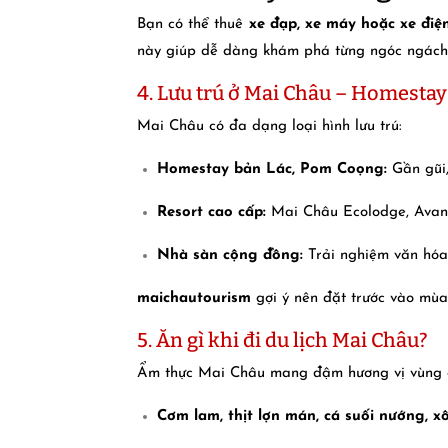
Bạn có thể thuê
xe đạp, xe máy hoặc xe điệ
này giúp dễ dàng khám phá từng ngóc ngách 
4. Lưu trú ở Mai Châu – Homestay
Mai Châu có đa dạng loại hình lưu trú:
Homestay bản Lác, Pom Coọng:
Gần gũi,
Resort cao cấp:
Mai Châu Ecolodge, Avana 
Nhà sàn cộng đồng:
Trải nghiệm văn hóa 
maichautourism
gợi ý nên đặt trước vào mùa 
5. Ăn gì khi đi du lịch Mai Châu?
Ẩm thực Mai Châu mang đậm hương vị vùng 
Cơm lam, thịt lợn mán, cá suối nướng, 