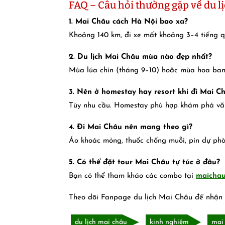
FAQ – Câu hỏi thường gặp về du lị
1. Mai Châu cách Hà Nội bao xa?
Khoảng 140 km, đi xe mất khoảng 3–4 tiếng q
2. Du lịch Mai Châu mùa nào đẹp nhất?
Mùa lúa chín (tháng 9–10) hoặc mùa hoa ban
3. Nên ở homestay hay resort khi đi Mai C
Tùy nhu cầu. Homestay phù hợp khám phá văn 
4. Đi Mai Châu nên mang theo gì?
Áo khoác mỏng, thuốc chống muỗi, pin dự phò
5. Có thể đặt tour Mai Châu tự túc ở đâu?
Bạn có thể tham khảo các combo tại
maichau
Theo dõi Fanpage du lịch Mai Châu để nhận 
du lịch mai châu
kinh nghiệm
mai