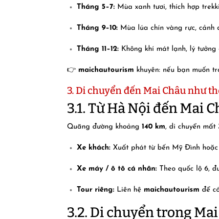
Tháng 5–7:
Mùa xanh tươi, thích hợp trekk
Tháng 9–10:
Mùa lúa chín vàng rực, cảnh 
Tháng 11–12:
Không khí mát lạnh, lý tưởng 
👉
maichautourism
khuyên: nếu bạn muốn trả
3. Di chuyển đến Mai Châu như th
3.1. Từ Hà Nội đến Mai 
Quãng đường khoảng
140 km
, di chuyển mất
Xe khách:
Xuất phát từ bến Mỹ Đình hoặc
Xe máy / ô tô cá nhân:
Theo quốc lộ 6, đ
Tour riêng:
Liên hệ
maichautourism
để có
3.2. Di chuyển trong Ma