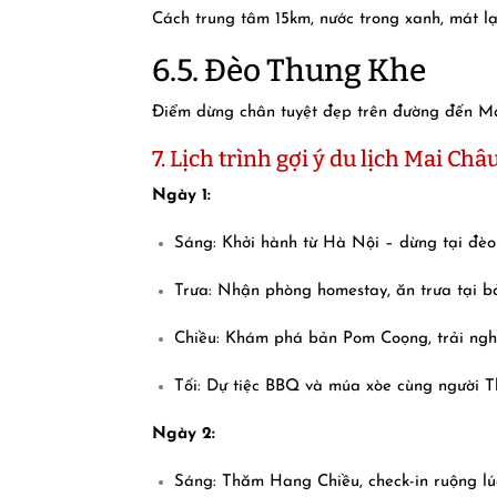
Cách trung tâm 15km, nước trong xanh, mát l
6.5. Đèo Thung Khe
Điểm dừng chân tuyệt đẹp trên đường đến Mai
7. Lịch trình gợi ý du lịch Mai Châ
Ngày 1:
Sáng: Khởi hành từ Hà Nội – dừng tại đè
Trưa: Nhận phòng homestay, ăn trưa tại b
Chiều: Khám phá bản Pom Coọng, trải ngh
Tối: Dự tiệc BBQ và múa xòe cùng người T
Ngày 2:
Sáng: Thăm Hang Chiều, check-in ruộng lú