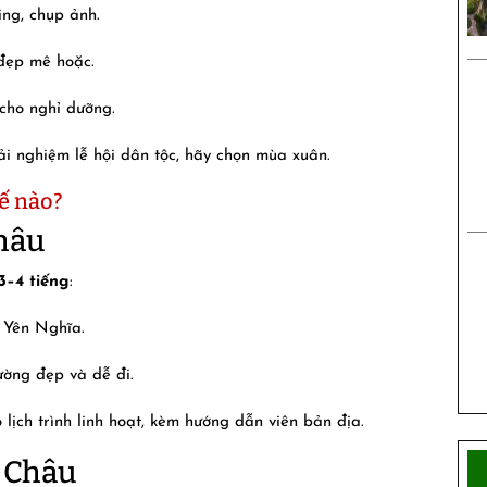
ing, chụp ảnh.
đẹp mê hoặc.
cho nghỉ dưỡng.
i nghiệm lễ hội dân tộc, hãy chọn mùa xuân.
ế nào?
Châu
3–4 tiếng
:
 Yên Nghĩa.
ường đẹp và dễ đi.
 lịch trình linh hoạt, kèm hướng dẫn viên bản địa.
i Châu