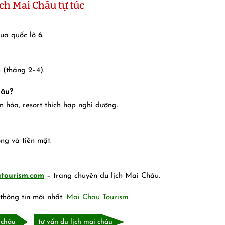
ch Mai Châu tự túc
ua quốc lộ 6.
 (tháng 2–4).
hâu?
hóa, resort thích hợp nghỉ dưỡng.
ng và tiền mặt.
tourism.com
– trang chuyên du lịch Mai Châu.
thông tin mới nhất:
Mai Chau Tourism
 châu
tư vấn du lịch mai châu