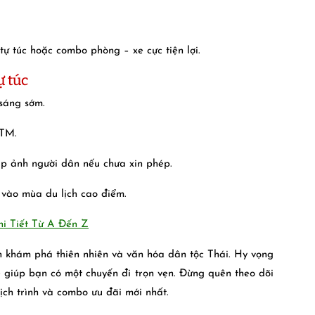
 tự túc hoặc combo phòng – xe cực tiện lợi.
ự túc
 sáng sớm.
ATM.
ụp ảnh người dân nếu chưa xin phép.
y vào mùa du lịch cao điểm.
i Tiết Từ A Đến Z
h khám phá thiên nhiên và văn hóa dân tộc Thái. Hy vọng
 giúp bạn có một chuyến đi trọn vẹn. Đừng quên theo dõi
lịch trình và combo ưu đãi mới nhất.