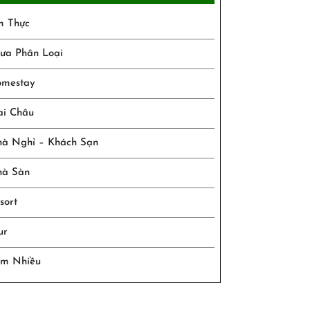
 Thực
ưa Phân Loại
mestay
i Châu
à Nghỉ – Khách Sạn
à Sàn
sort
ur
m Nhiều