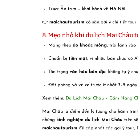
Trưa: Ăn trưa – khởi hành về Hà Nội.
👉
maichautourism
có sẵn gợi ý chi tiết tour
8. Mẹo nhỏ khi du lịch Mai Châu t
Mang theo
áo khoác mỏng
, trời lạnh vào
Chuẩn bị
tiền mặt
, vì nhiều bản chưa có 
Tôn trọng
văn hóa bản địa
: không tự ý ch
Đặt phòng và vé xe trước ít nhất 3–5 ngà
Xem thêm:
Du Lịch Mai Châu – Cẩm Nang Ch
Mai Châu là điểm đến lý tưởng cho hành trìn
những
kinh nghiệm du lịch Mai Châu
trên sẽ
maichautourism
để cập nhật các gợi ý tour, 