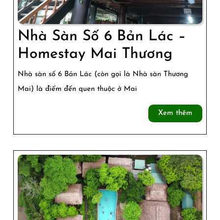
Nhà Sàn Số 6 Bản Lác –
Nhà
Homestay Mai Thương
Sàn
Nhà sàn số 6 Bản Lác (còn gọi là Nhà sàn Thương
Số
Mai) là điểm đến quen thuộc ở Mai
6
Xem
Xem thêm
Bản
thêm
Lác
–
Homes
Mai
Thươn