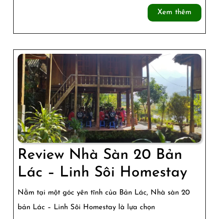
29
Xem
Xem thêm
Bản
thêm
Lác:
Trải
Nghiệm
Nhà
Sàn
Truyền
Thống
Review Nhà Sàn 20 Bản
Revi
Lác – Linh Sôi Homestay
Nhà
Nằm tại một góc yên tĩnh của Bản Lác, Nhà sàn 20
Sàn
bản Lác – Linh Sôi Homestay là lựa chọn