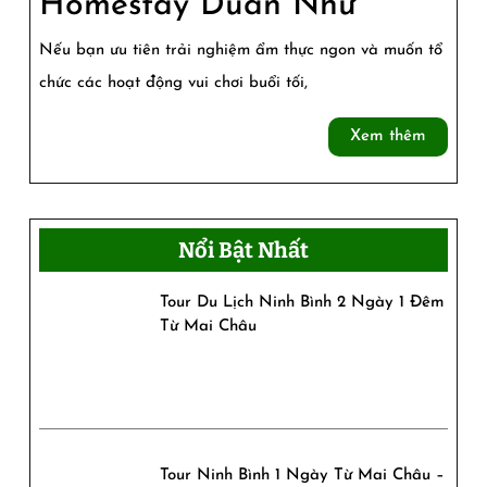
Nhà
Homestay Duẩn Như
Sàn
Nếu bạn ưu tiên trải nghiệm ẩm thực ngon và muốn tổ
68
chức các hoạt động vui chơi buổi tối,
Bản
Xem
Xem thêm
Lác
thêm
2
–
Nổi Bật Nhất
Homesta
Tour Du Lịch Ninh Bình 2 Ngày 1 Đêm
Duẩn
Từ Mai Châu
Như
Tour Ninh Bình 1 Ngày Từ Mai Châu –