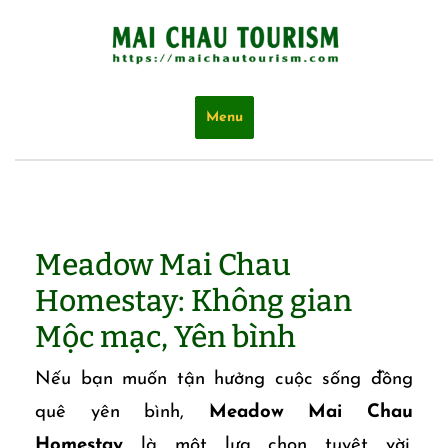
Skip
to
content
Menu
Meadow Mai Chau
Homestay: Không gian
Mộc mạc, Yên bình
Nếu bạn muốn tận hưởng cuộc sống đồng
quê yên bình,
Meadow Mai Chau
Homestay
là một lựa chọn tuyệt vời.