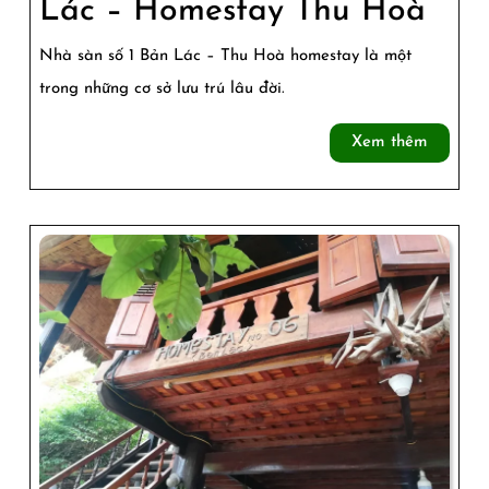
Rev
Lác – Homestay Thu Hoà
Nh
Nhà sàn số 1 Bản Lác – Thu Hoà homestay là một
Sàn
trong những cơ sở lưu trú lâu đời.
Số
Xem
Xem thêm
1
thêm
Bản
Lác
–
Hom
Thu
Hoà