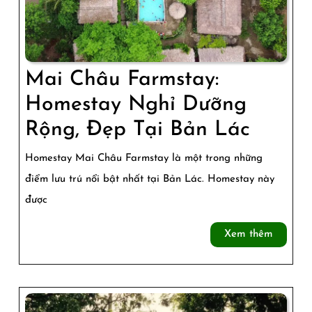
Mai Châu Farmstay:
Homestay Nghỉ Dưỡng
Mai
Rộng, Đẹp Tại Bản Lác
Châu
Homestay Mai Châu Farmstay là một trong những
Farmst
điểm lưu trú nổi bật nhất tại Bản Lác. Homestay này
Homes
được
Nghỉ
Xem
Xem thêm
Dưỡn
thêm
Rộng,
Đẹp