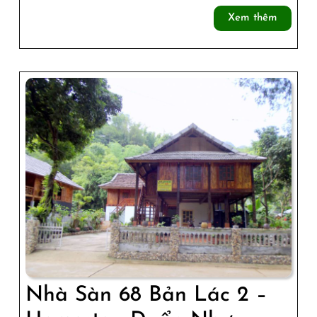
20
Xem
Xem thêm
Bản
thêm
Lác
–
Linh
Sôi
Hom
Nhà Sàn 68 Bản Lác 2 –