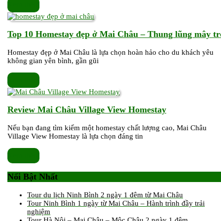
Xem
Xem thêm
Bể
thêm
bơi
Vô
Top 10 Homestay đẹp ở Mai Châu – Thung lũng mây tr
cực
View
Homestay đẹp ở Mai Châu là lựa chọn hoàn hảo cho du khách yêu
không gian yên bình, gần gũi
Cánh
đồng
Xem
Xem thêm
thêm
Review
Review Mai Châu Village View Homestay
Mai
Nếu bạn đang tìm kiếm một homestay chất lượng cao, Mai Châu
Châu
Village View Homestay là lựa chọn đáng tin
Village
View
Xem
Xem thêm
Homestay
thêm
Nổi Bật Nhất
Tour du lịch Ninh Bình 2 ngày 1 đêm từ Mai Châu
Tour Ninh Bình 1 ngày từ Mai Châu – Hành trình đầy trải
nghiệm
Tour Hà Nội – Mai Châu – Mộc Châu 2 ngày 1 đêm