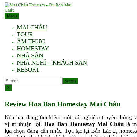
Skip
to
content
Menu
MAI CHÂU
TOUR
ẨM THỰC
HOMESTAY
NHÀ SÀN
NHÀ NGHỈ – KHÁCH SẠN
RESORT
Search
Search
X
Review Hoa Ban Homestay Mai Châu
Nếu bạn đang tìm kiếm một trải nghiệm truyền thống với
vị trí thuận lợi,
Hoa Ban Homestay Mai Châu
là m
lựa chọn đáng cân nhắc. Tọa lạc tại Bản Lác 2, homest