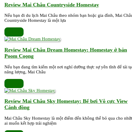
với
Review
Review Mai Châu Countryside Homestay
cánh
Mai
đồng
Nếu bạn đi du lịch Mai Châu theo nhóm bạn hoặc gia đình, Mai Châ
Châu
Countryside Homestay là một lựa
lúa
Countryside
Homestay
Xem
Xem thêm
thêm
Review Mai Châu Dream Homestay: Homestay ở bản
Review
Poom Coọng
Mai
Nếu bạn đang tìm kiếm một nơi nghỉ dưỡng thực sự yên tĩnh để tái t
Châu
năng lượng, Mai Châu
Dream
Homestay:
Xem
Xem thêm
Homestay
thêm
ở
bản
Review Mai Châu Sky Homestay: Bể bơi Vô cực View
Poom
Review
Cánh đồng
Coọng
Mai
Mai Châu Sky Homestay là một điểm đến không thể bỏ qua cho nhữ
Châu
ai muốn kết hợp trải nghiệm
Sky
Homestay: