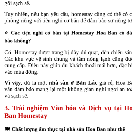
gối sạch sẽ.
Tuy nhiên, nếu bạn yêu cầu, homestay cũng có thể có c
phòng riêng với tiện nghi cơ bản để đảm bảo sự riêng tư
⭐ Các tiện nghi cơ bản tại Homestay Hoa Ban có đ
bảo không?
Có. Homestay được trang bị đầy đủ quạt, đèn chiếu sán
Các khu vực vệ sinh chung và tắm nóng lạnh cũng đư
cung cấp. Điều này giúp du khách thoải mái hơn, đặc bi
vào mùa đông.
Vì vậy,
dù là một
nhà sàn ở Bản Lác
giá rẻ, Hoa B
vẫn đảm bảo mang lại một không gian nghỉ ngơi an to
và sạch sẽ.
3. Trải nghiệm Văn hóa và Dịch vụ tại H
Ban Homestay
🍽️ Chất lượng ẩm thực tại nhà sàn Hoa Ban như thế