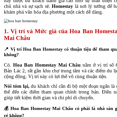
này được du khách đánh giá cao nhờ sự thân thiện c
chủ nhà và sự sạch sẽ.
Homestay
là nơi lý tưởng để b
khám phá văn hóa địa phương một cách dễ dàng.
1. Vị trí và Mức giá của Hoa Ban Homest
Mai Châu
📍 Vị trí Hoa Ban Homestay có thuận tiện để tham qu
không?
Có.
Hoa Ban Homestay Mai Châu
nằm ở vị trí số
Bản Lác
2
, rất gần khu chợ trung tâm và các điểm du lị
cộng đồng. Vị trí này có lợi thế vô cùng thuận tiện.
Nói tóm lại,
du khách chỉ cần đi bộ một đoạn ngắn là 
thể đến các điểm tham quan chính trong bản. Điều n
giúp tiết kiệm thời gian và chi phí di chuyển.
💰 Hoa Ban Homestay Mai Châu có phải là nhà sàn g
rẻ không?