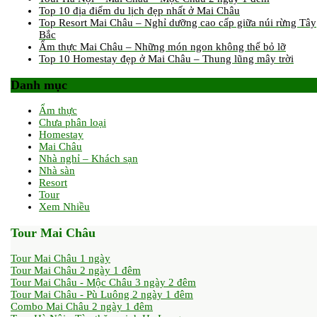
Top 10 địa điểm du lịch đẹp nhất ở Mai Châu
Top Resort Mai Châu – Nghỉ dưỡng cao cấp giữa núi rừng Tây
Bắc
Ẩm thực Mai Châu – Những món ngon không thể bỏ lỡ
Top 10 Homestay đẹp ở Mai Châu – Thung lũng mây trời
Danh mục
Ẩm thực
Chưa phân loại
Homestay
Mai Châu
Nhà nghỉ – Khách sạn
Nhà sàn
Resort
Tour
Xem Nhiều
Tour Mai Châu
Tour Mai Châu 1 ngày
Tour Mai Châu 2 ngày 1 đêm
Tour Mai Châu - Mộc Châu 3 ngày 2 đêm
Tour Mai Châu - Pù Luông 2 ngày 1 đêm
Combo Mai Châu 2 ngày 1 đêm