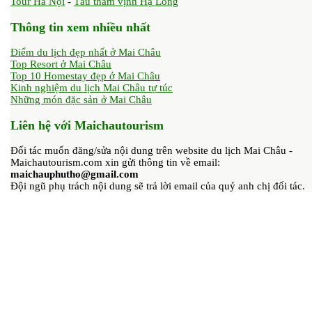
Tour Hà Nội
-
Tàu thăm vịnh Hạ Long
Thông tin xem nhiều nhất
Điểm du lịch đẹp nhất ở Mai Châu
Top Resort ở Mai Châu
Top 10 Homestay đẹp ở Mai Châu
Kinh nghiệm du lịch Mai Châu tự túc
Những món đặc sản ở Mai Châu
Liên hệ với Maichautourism
Đối tác muốn đăng/sửa nội dung trên website du lịch Mai Châu -
Maichautourism.com xin gửi thông tin về email:
maichauphutho@gmail.com
Đội ngũ phụ trách nội dung sẽ trả lời email của quý anh chị đối tác.