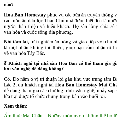
nào?
Hoa Ban Homestay
phục vụ các bữa ăn truyền thống v
các món ăn dân tộc Thái. Chủ nhà được biết đến là nhữ
người thân thiện và hiếu khách. Họ sẵn lòng chia sẻ 
văn hóa và cuộc sống địa phương.
Nói tóm lại,
trải nghiệm ăn uống và giao tiếp với chủ n
là một phần không thể thiếu, giúp bạn cảm nhận rõ h
về văn hóa Tây Bắc.
💃 Khách nghỉ tại nhà sàn Hoa Ban có thể tham gia gi
lưu văn nghệ dễ dàng không?
Có. Do nằm ở vị trí thuận lợi gần khu vực trung tâm B
Lác
2
, du khách nghỉ tại
Hoa Ban Homestay Mai Ch
dễ dàng tham gia các chương trình văn nghệ, nhảy sạp 
lửa trại được tổ chức chung trong bản vào buổi tối.
Xem thêm:
Ẩm thực Mai Châu – Những món ngon không thể bỏ l