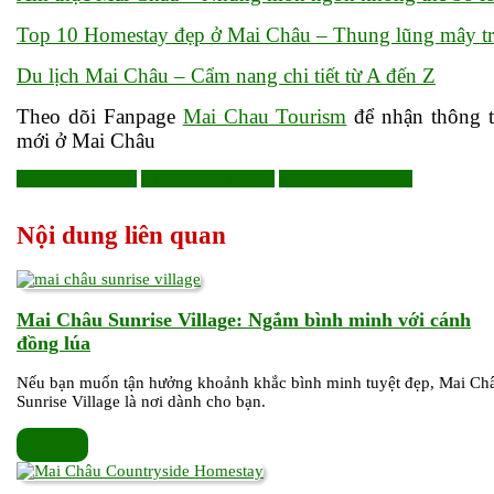
Top 10 Homestay đẹp ở Mai Châu – Thung lũng mây tr
Du lịch Mai Châu – Cẩm nang chi tiết từ A đến Z
Theo dõi Fanpage
Mai Chau Tourism
để nhận thông t
mới ở Mai Châu
homestay bản lác
homestay mai châu
mai châu homestay
Nội dung liên quan
Mai Châu Sunrise Village: Ngắm bình minh với cánh
Mai
đồng lúa
Châu
Nếu bạn muốn tận hưởng khoảnh khắc bình minh tuyệt đẹp, Mai Ch
Sunrise
Sunrise Village là nơi dành cho bạn.
Village:
Ngắm
Xem
Xem thêm
bình
thêm
minh