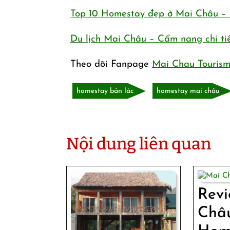
Top 10 Homestay đẹp ở Mai Châu – 
Du lịch Mai Châu – Cẩm nang chi ti
Theo dõi Fanpage
Mai Chau Touris
homestay bản lác
homestay mai châu
Nội dung liên quan
Rev
Châ