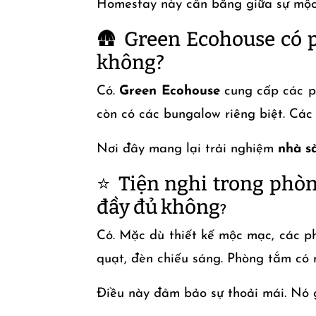
Homestay này cân bằng giữa sự mộc 
🛖 Green Ecohouse có 
không?
Có.
Green Ecohouse
cung cấp các p
còn có các bungalow riêng biệt. Các
Nơi đây mang lại trải nghiệm
nhà s
⭐ Tiện nghi trong phòn
đầy đủ không
?
Có. Mặc dù thiết kế mộc mạc, các p
quạt, đèn chiếu sáng. Phòng tắm có 
Điều này đảm bảo sự thoải mái. Nó 