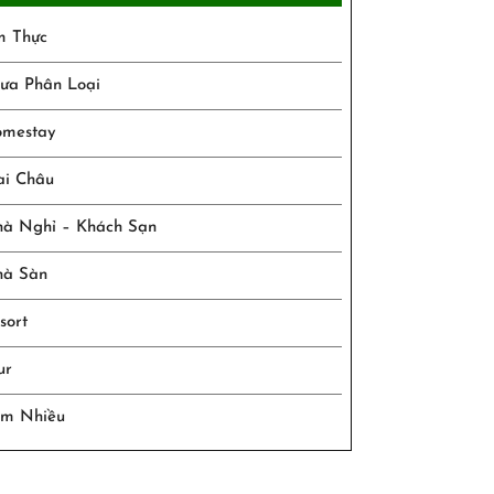
 Thực
ưa Phân Loại
mestay
i Châu
à Nghỉ – Khách Sạn
à Sàn
sort
ur
m Nhiều