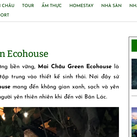
I CHÂU
TOUR
ẨM THỰC
HOMESTAY
NHÀ SÀN
NH
SORT
en Ecohouse
ưỡng bền vững,
Mai Châu Green Ecohouse
là
ập trung vào thiết kế sinh thái. Nơi đây sử
ouse
mang đến không gian xanh, sạch và yên
người yên thiên nhiên khi đến với Bản Lác.