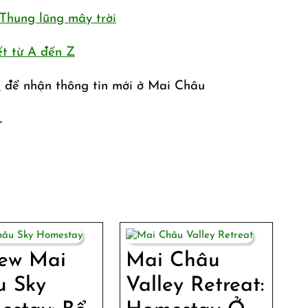
Thung lũng mây trời
ết từ A đến Z
m
để nhận thông tin mới ở Mai Châu
iew Mai
Mai Châu
u Sky
Valley Retreat: