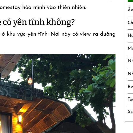
 homestay hòa mình vào thiên nhiên.
Ẩm
e có yên tĩnh không?
Ch
ở khu vực yên tĩnh. Nơi này có view ra đường
Ho
Ma
Nh
Nh
Re
To
Xe