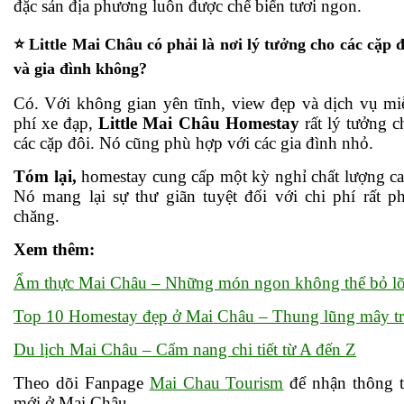
đặc sản địa phương luôn được chế biến tươi ngon.
⭐ Little Mai Châu có phải là nơi lý tưởng cho các cặp đ
và gia đình không?
Có. Với không gian yên tĩnh, view đẹp và dịch vụ mi
phí xe đạp,
Little Mai Châu Homestay
rất lý tưởng c
các cặp đôi. Nó cũng phù hợp với các gia đình nhỏ.
Tóm lại,
homestay cung cấp một kỳ nghỉ chất lượng ca
Nó mang lại sự thư giãn tuyệt đối với chi phí rất ph
chăng.
Xem thêm:
Ẩm thực Mai Châu – Những món ngon không thể bỏ l
Top 10 Homestay đẹp ở Mai Châu – Thung lũng mây tr
Du lịch Mai Châu – Cẩm nang chi tiết từ A đến Z
Theo dõi Fanpage
Mai Chau Tourism
để nhận thông t
mới ở Mai Châu