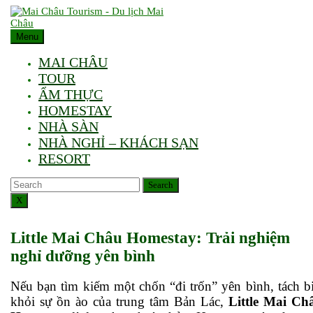
Skip
to
content
Menu
MAI CHÂU
TOUR
ẨM THỰC
HOMESTAY
NHÀ SÀN
NHÀ NGHỈ – KHÁCH SẠN
RESORT
Search
Search
X
Little Mai Châu Homestay: Trải nghiệm
nghỉ dưỡng yên bình
Nếu bạn tìm kiếm một chốn “đi trốn” yên bình, tách biệt
khỏi sự ồn ào của trung tâm Bản Lác,
Little Mai Ch