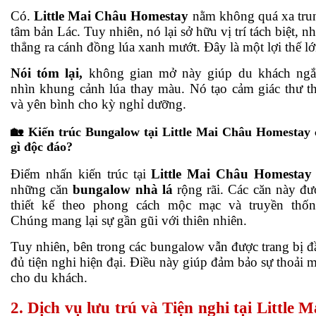
Có.
Little Mai Châu Homestay
nằm không quá xa tru
tâm bản Lác. Tuy nhiên, nó lại sở hữu vị trí tách biệt, n
thẳng ra cánh đồng lúa xanh mướt. Đây là một lợi thế lớ
Nói tóm lại,
không gian mở này giúp du khách ng
nhìn khung cảnh lúa thay màu. Nó tạo cảm giác thư th
và yên bình cho kỳ nghỉ dưỡng.
🏡 Kiến trúc Bungalow tại Little Mai Châu Homestay 
gì độc đáo?
Điểm nhấn kiến trúc tại
Little Mai Châu Homestay
những căn
bungalow nhà lá
rộng rãi. Các căn này đư
thiết kế theo phong cách mộc mạc và truyền thốn
Chúng mang lại sự gần gũi với thiên nhiên.
Tuy nhiên, bên trong các bungalow vẫn được trang bị đ
đủ tiện nghi hiện đại. Điều này giúp đảm bảo sự thoải m
cho du khách.
2. Dịch vụ lưu trú và Tiện nghi tại Little M