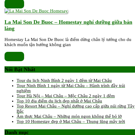
Xem
Xem thêm
thêm
La Mai Son De Buoc – Homestay nghỉ dưỡng giữa bản
La
làng
Mai
Homestay La Mai Son De Buoc là điểm dừng chân lý tưởng cho du
Son
khách muốn tận hưởng không gian
De
Buoc
Xem
Xem thêm
–
thêm
Homestay
Nổi Bật Nhất
nghỉ
dưỡng
Tour du lịch Ninh Bình 2 ngày 1 đêm từ Mai Châu
giữa
Tour Ninh Bình 1 ngày từ Mai Châu – Hành trình đầy trải
nghiệm
bản
Tour Hà Nội – Mai Châu – Mộc Châu 2 ngày 1 đêm
làng
Top 10 địa điểm du lịch đẹp nhất ở Mai Châu
Top Resort Mai Châu – Nghỉ dưỡng cao cấp giữa núi rừng Tây
Bắc
Ẩm thực Mai Châu – Những món ngon không thể bỏ lỡ
Top 10 Homestay đẹp ở Mai Châu – Thung lũng mây trời
Danh mục