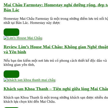
86
Mai Châu Farmstay: Homestay nghỉ dưỡng rộng, đẹp t
Bản
Mai
Bản Lác
Lác
Châu
Homestay Mai Châu Farmstay là một trong những điểm lưu trú nổi b
Farmstay:
nhất tại Bản Lác. Homestay này được
Homestay
nghỉ
Xem
Xem thêm
dưỡng
thêm
rộng,
đẹp
Review Lim’s House Mai Châu: Không gian Nghệ thuật
tại
Review
và Yên bình
Bản
Lim’s
Lác
Nếu bạn tìm kiếm một nơi lưu trú có phong cách thiết kế độc đáo và
House
không gian yên tĩnh,
Mai
Châu:
Xem
Xem thêm
Không
thêm
gian
Nghệ
Khách sạn Khoa Thanh – Tiện nghi giữa lòng Mai Châ
thuật
và
Khách sạn Khoa Thanh là một trong những khách sạn được nhiều du
khách lựa chọn khi đến Mai Châu.
Yên
bình