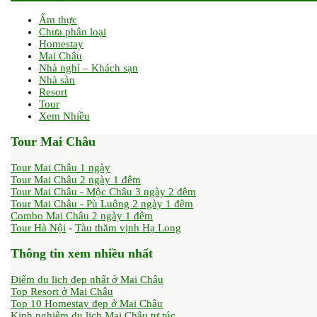
Ẩm thực
Chưa phân loại
Homestay
Mai Châu
Nhà nghỉ – Khách sạn
Nhà sàn
Resort
Tour
Xem Nhiều
Tour Mai Châu
Tour Mai Châu 1 ngày
Tour Mai Châu 2 ngày 1 đêm
Tour Mai Châu - Mộc Châu 3 ngày 2 đêm
Tour Mai Châu - Pù Luông 2 ngày 1 đêm
Combo Mai Châu 2 ngày 1 đêm
Tour Hà Nội
-
Tàu thăm vịnh Hạ Long
Thông tin xem nhiều nhất
Điểm du lịch đẹp nhất ở Mai Châu
Top Resort ở Mai Châu
Top 10 Homestay đẹp ở Mai Châu
Kinh nghiệm du lịch Mai Châu tự túc