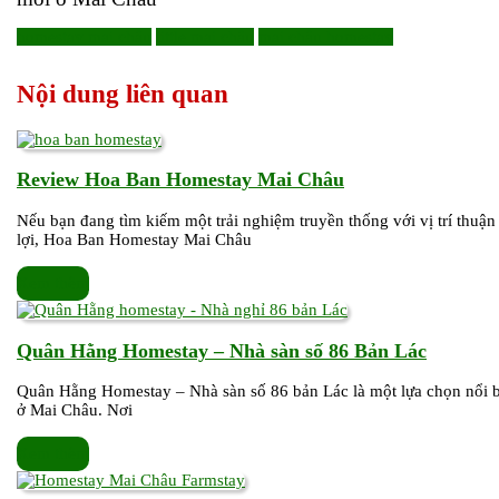
homestay mai châu
little mai châu
mai châu homestay
Nội dung liên quan
Review
Review Hoa Ban Homestay Mai Châu
Hoa
Nếu bạn đang tìm kiếm một trải nghiệm truyền thống với vị trí thuận
Ban
lợi, Hoa Ban Homestay Mai Châu
Homestay
Mai
Xem
Xem thêm
Châu
thêm
Quân
Quân Hằng Homestay – Nhà sàn số 86 Bản Lác
Hằng
Quân Hằng Homestay – Nhà sàn số 86 bản Lác là một lựa chọn nổi b
Homest
ở Mai Châu. Nơi
–
Nhà
Xem
Xem thêm
sàn
thêm
số