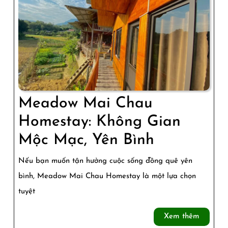
Nghiệm
Nhà
Sàn
Truyền
Thống
Meadow Mai Chau
Homestay: Không Gian
Meadow
Mộc Mạc, Yên Bình
Mai
Nếu bạn muốn tận hưởng cuộc sống đồng quê yên
Chau
bình, Meadow Mai Chau Homestay là một lựa chọn
Homestay:
tuyệt
Không
Xem
Xem thêm
thêm