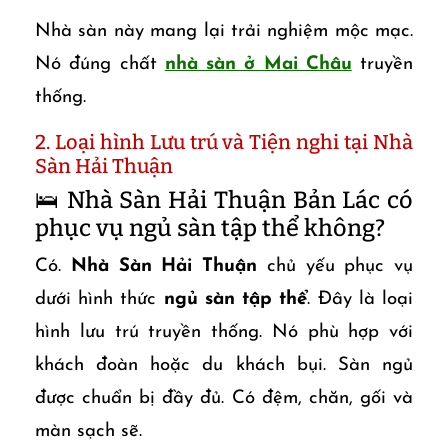
Nhà sàn này mang lại trải nghiệm mộc mạc.
Nó đúng chất
nhà sàn ở Mai Châu
truyền
thống.
2. Loại hình Lưu trú và Tiện nghi tại Nhà
Sàn Hải Thuận
🛌 Nhà Sàn Hải Thuận Bản Lác có
phục vụ ngủ sàn tập thể không?
Có.
Nhà Sàn Hải Thuận
chủ yếu phục vụ
dưới hình thức
ngủ sàn tập thể
. Đây là loại
hình lưu trú truyền thống. Nó phù hợp với
khách đoàn hoặc du khách bụi.
Sàn ngủ
được chuẩn bị đầy đủ. Có đệm, chăn, gối và
màn sạch sẽ.