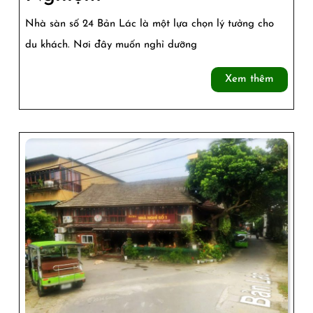
Sàn
Nhà sàn số 24 Bản Lác là một lựa chọn lý tưởng cho
Số
du khách. Nơi đây muốn nghỉ dưỡng
24
Xem
Xem thêm
Bản
thêm
Lác:
Vị
Trí
Thuận
Tiện
Để
Trải
Nghiệm