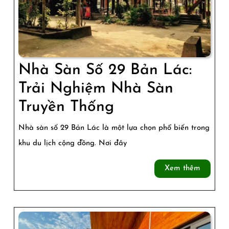
Nhà Sàn Số 29 Bản Lác:
Trải Nghiệm Nhà Sàn
Nhà
Truyền Thống
Sàn
Nhà sàn số 29 Bản Lác là một lựa chọn phổ biến trong
Số
khu du lịch cộng đồng. Nơi đây
29
Xem
Xem thêm
Bản
thêm
Lác:
Trải