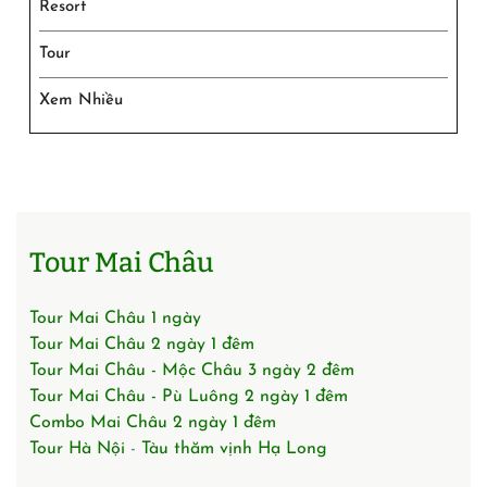
Resort
Tour
Xem Nhiều
Tour Mai Châu
Tour Mai Châu 1 ngày
Tour Mai Châu 2 ngày 1 đêm
Tour Mai Châu - Mộc Châu 3 ngày 2 đêm
Tour Mai Châu - Pù Luông 2 ngày 1 đêm
Combo Mai Châu 2 ngày 1 đêm
Tour Hà Nội
-
Tàu thăm vịnh Hạ Long