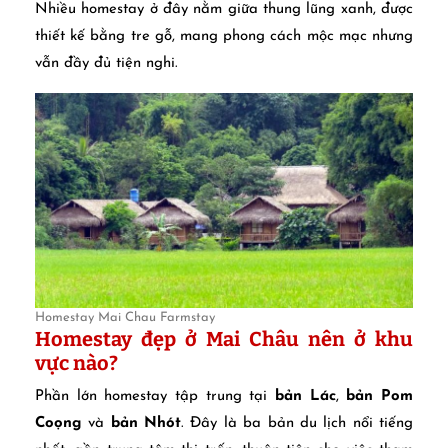
Nhiều homestay ở đây nằm giữa thung lũng xanh, được
thiết kế bằng tre gỗ, mang phong cách mộc mạc nhưng
vẫn đầy đủ tiện nghi.
Homestay Mai Chau Farmstay
Homestay đẹp ở Mai Châu nên ở khu
vực nào?
Phần lớn homestay tập trung tại
bản Lác
,
bản Pom
Coọng
và
bản Nhót
. Đây là ba bản du lịch nổi tiếng