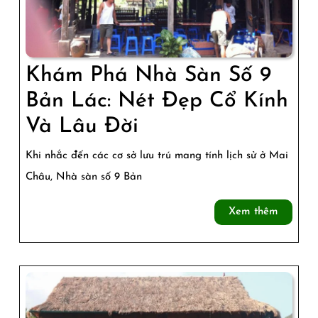
Khám Phá Nhà Sàn Số 9
Bản Lác: Nét Đẹp Cổ Kính
Khám
Và Lâu Đời
Phá
Khi nhắc đến các cơ sở lưu trú mang tính lịch sử ở Mai
Nhà
Châu, Nhà sàn số 9 Bản
Sàn
Xem
Xem thêm
Số
thêm
9
Bản
Lác: