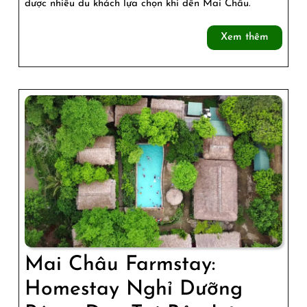
Khoa
được nhiều du khách lựa chọn khi đến Mai Châu.
Thanh
Xem
Xem thêm
–
thêm
Tiện
Nghi
Giữa
Lòng
Mai
Châu
Mai Châu Farmstay:
Homestay Nghỉ Dưỡng