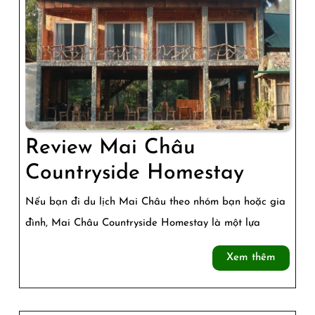
Nét
Đẹp
Cổ
Kính
Và
Lâu
Review Mai Châu
Đời
Review
Countryside Homestay
Mai
Nếu bạn đi du lịch Mai Châu theo nhóm bạn hoặc gia
Châu
đình, Mai Châu Countryside Homestay là một lựa
Countr
Xem
Xem thêm
Homes
thêm