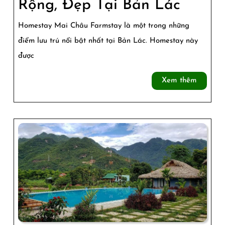
Mai
Rộng, Đẹp Tại Bản Lác
Châu
Homestay Mai Châu Farmstay là một trong những
Farmst
điểm lưu trú nổi bật nhất tại Bản Lác. Homestay này
Homes
được
Nghỉ
Xem
Xem thêm
Dưỡn
thêm
Rộng,
Đẹp
Tại
Bản
Lác