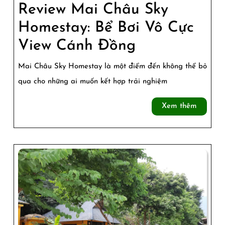
Review Mai Châu Sky
Homestay: Bể Bơi Vô Cực
Review
View Cánh Đồng
Mai
Mai Châu Sky Homestay là một điểm đến không thể bỏ
Châu
qua cho những ai muốn kết hợp trải nghiệm
Sky
Xem
Xem thêm
Homestay:
thêm
Bể
Bơi
Vô
Cực
View