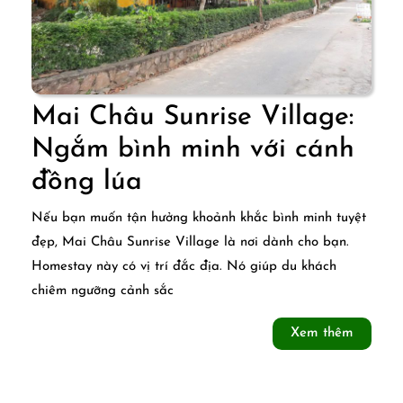
Mai Châu Sunrise Village:
Ngắm bình minh với cánh
Mai
đồng lúa
Châu
Nếu bạn muốn tận hưởng khoảnh khắc bình minh tuyệt
Sunrise
đẹp, Mai Châu Sunrise Village là nơi dành cho bạn.
Homestay này có vị trí đắc địa. Nó giúp du khách
Village:
chiêm ngưỡng cảnh sắc
Ngắm
Xem
Xem thêm
bình
thêm
minh