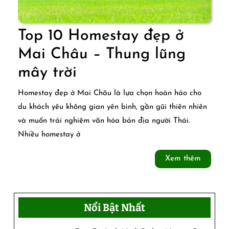
Tây
Bắc
Top 10 Homestay đẹp ở
Mai Châu – Thung lũng
Top
mây trời
10
Homestay đẹp ở Mai Châu là lựa chọn hoàn hảo cho
Homestay
du khách yêu không gian yên bình, gần gũi thiên nhiên
và muốn trải nghiệm văn hóa bản địa người Thái.
đẹp
Nhiều homestay ở
ở
Xem
Xem thêm
Mai
thêm
Châu
–
Nổi Bật Nhất
Thung