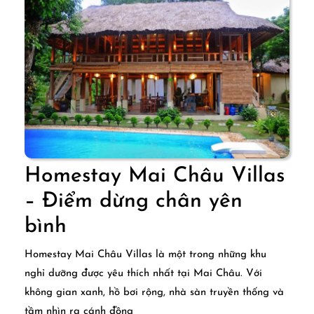
dưỡng
giữa
bản
làng
Homestay Mai Châu Villas
– Điểm dừng chân yên
Homestay
bình
Mai
Homestay Mai Châu Villas là một trong những khu
Châu
nghỉ dưỡng được yêu thích nhất tại Mai Châu. Với
không gian xanh, hồ bơi rộng, nhà sàn truyền thống và
Villas
tầm nhìn ra cánh đồng