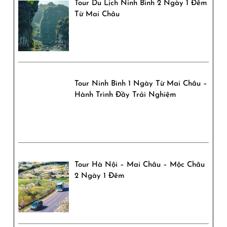
Tour Du Lịch Ninh Bình 2 Ngày 1 Đêm
lũng
Từ Mai Châu
mây
trời
Tour Ninh Bình 1 Ngày Từ Mai Châu –
Hành Trình Đầy Trải Nghiệm
Tour Hà Nội – Mai Châu – Mộc Châu
2 Ngày 1 Đêm