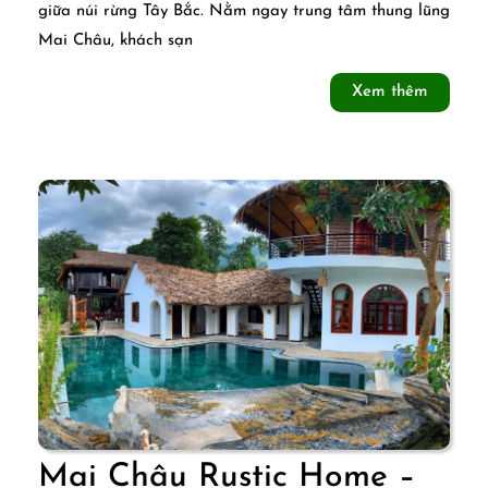
giữa núi rừng Tây Bắc. Nằm ngay trung tâm thung lũng
Boutique
Mai Châu, khách sạn
–
Xem
Xem thêm
Ngắm
thêm
hoàng
hôn
ở
Mai
Châu
Mai Châu Rustic Home –