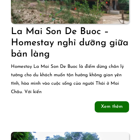
La Mai Son De Buoc –
Homestay nghỉ dưỡng giữa
La
bản làng
Mai
Homestay La Mai Son De Buoc là điểm dừng chân lý
Son
tưởng cho du khách muốn tận hưởng không gian yên
tĩnh, hòa mình vào cuộc sống của người Thái ở Mai
De
Châu. Với kiến
Buoc
Xem
Xem thêm
–
thêm
Homestay
nghỉ