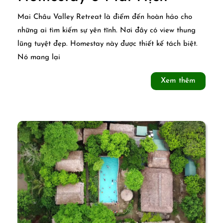
Châu
Mai Châu Valley Retreat là điểm đến hoàn hảo cho
Valley
những ai tìm kiếm sự yên tĩnh. Nơi đây có view thung
lũng tuyệt đẹp. Homestay này được thiết kế tách biệt.
Retreat:
Nó mang lại
Homest
Xem
Xem thêm
ở
thêm
Mai
Hịch