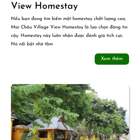
Review
View Homestay
Mai
Nếu bạn đang tìm kiếm một homestay chất lượng cao,
Châu
Mai Châu Village View Homestay là lựa chọn đáng tin
cậy. Homestay này luôn nhận được đánh giá tích cực.
Village
Nó nổi bật nhờ tầm
View
Xem
Xem thêm
Homestay
thêm