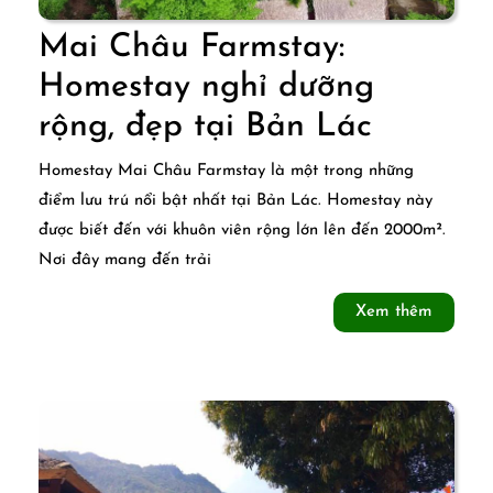
Mai Châu Farmstay:
Homestay nghỉ dưỡng
Mai
rộng, đẹp tại Bản Lác
Châu
Homestay Mai Châu Farmstay là một trong những
Farmsta
điểm lưu trú nổi bật nhất tại Bản Lác. Homestay này
được biết đến với khuôn viên rộng lớn lên đến 2000m².
Homest
Nơi đây mang đến trải
nghỉ
Xem
Xem thêm
dưỡng
thêm
rộng,
đẹp
tại
Bản