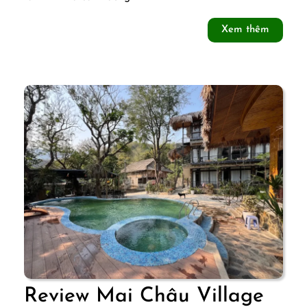
–
Xem
Xem thêm
Điểm
thêm
dừng
chân
yên
bình
Review Mai Châu Village