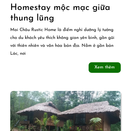
Homestay mộc mạc giữa
Mai
thung lũng
Châu
Mai Châu Rustic Home là điểm nghỉ dưỡng lý tưởng
Rustic
cho du khách yêu thích không gian yên bình, gần gũi
với thiên nhiên và văn hóa bản địa. Nằm ở gần bản
Home
Lác, nơi
–
Xem
Xem thêm
Homestay
thêm
mộc
mạc
giữa
thung
lũng