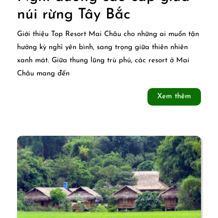
Top
núi rừng Tây Bắc
Resort
Giới thiệu Top Resort Mai Châu cho những ai muốn tận
Mai
hưởng kỳ nghỉ yên bình, sang trọng giữa thiên nhiên
xanh mát. Giữa thung lũng trù phú, các resort ở Mai
Châu
Châu mang đến
–
Xem
Xem thêm
Nghỉ
thêm
dưỡng
cao
cấp
giữa
núi
rừng