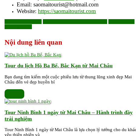
Email: saomaitourist@hotmail.com
Website:
https://saomaitourist.com
mai châu mộc châu
mai châu mộc châu 2 ngày 1 đêm
tour mai châu
tour mộc châu
Nội dung liên quan
Tour
Tour du lịch Hồ Ba Bể, Bắc Kạn từ Mai Châu
du
Bạn đang tìm kiếm một cuộc phiêu lưu từ thung lũng xinh đẹp Mai
lịch
Châu đến vẻ đẹp huyền bí
Hồ
Ba
Xem
Xem thêm
Bể,
thêm
Bắc
Kạn
Tour Ninh Bình 1 ngày từ Mai Châu – Hành trình đầy
từ
Tour
trải nghiệm
Mai
Ninh
Châu
Tour Ninh Bình 1 ngày từ Mai Châu là lựa chọn lý tưởng cho du khá
Bình
yêu thiên nhiên và