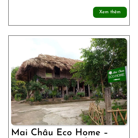
Homestay:
Xem
Xem thêm
Trải
thêm
Nghiệm
Nghỉ
Dưỡng
Yên
Bình
Mai Châu Eco Home –