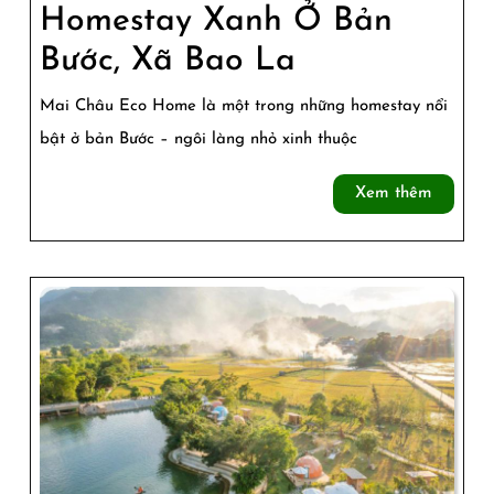
Homestay Xanh Ở Bản
Mai
Bước, Xã Bao La
Châu
Mai Châu Eco Home là một trong những homestay nổi
Eco
bật ở bản Bước – ngôi làng nhỏ xinh thuộc
Home
Xem
Xem thêm
–
thêm
Homestay
Xanh
Ở
Bản
Bước,
Xã