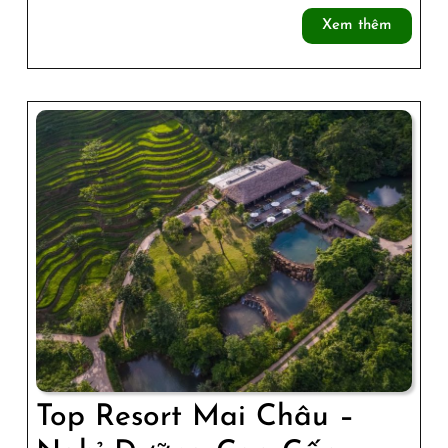
Retreat
Xem
Xem thêm
Homes
thêm
Ở
Mai
Hịch
Top Resort Mai Châu –