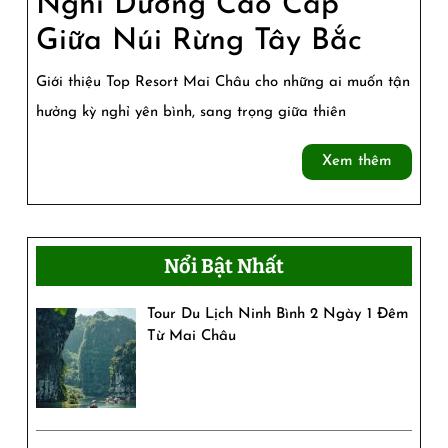
Nghỉ Dưỡng Cao Cấp
Top
Giữa Núi Rừng Tây Bắc
Resort
Giới thiệu Top Resort Mai Châu cho những ai muốn tận
Mai
hưởng kỳ nghỉ yên bình, sang trọng giữa thiên
Châu
Xem
Xem thêm
–
thêm
Nghỉ
Dưỡn
Nổi Bật Nhất
Cao
Tour Du Lịch Ninh Bình 2 Ngày 1 Đêm
Cấp
Từ Mai Châu
Giữa
Núi
Rừng