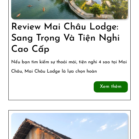
Bao
La
Review Mai Châu Lodge:
Sang Trọng Và Tiện Nghi
Review
Cao Cấp
Mai
Nếu bạn tìm kiếm sự thoải mái, tiện nghi 4 sao tại Mai
Châu
Châu, Mai Châu Lodge là lựa chọn hoàn
Lodge:
Xem
Xem thêm
Sang
thêm
Trọng
Và
Tiện
Nghi