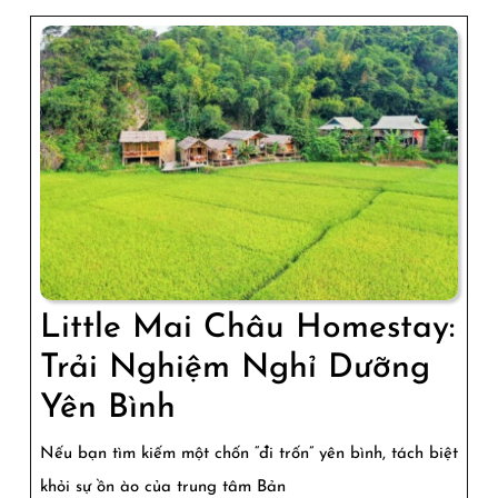
Ở
Bản
Poom
Coọng
Little Mai Châu Homestay:
Trải Nghiệm Nghỉ Dưỡng
Little
Yên Bình
Mai
Nếu bạn tìm kiếm một chốn “đi trốn” yên bình, tách biệt
Châu
khỏi sự ồn ào của trung tâm Bản