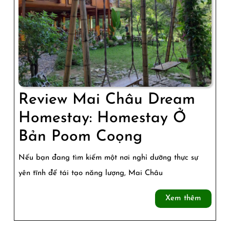
Review Mai Châu Dream
Homestay: Homestay Ở
Review
Bản Poom Coọng
Mai
Nếu bạn đang tìm kiếm một nơi nghỉ dưỡng thực sự
Châu
yên tĩnh để tái tạo năng lượng, Mai Châu
Dream
Xem
Xem thêm
Homestay:
thêm
Homestay