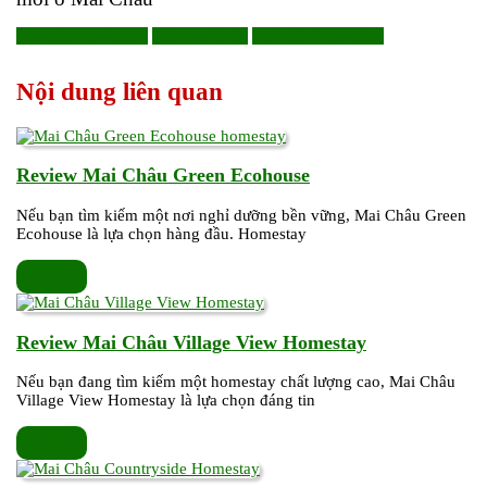
homestay mai châu
little mai châu
mai châu homestay
Nội dung liên quan
Review
Review Mai Châu Green Ecohouse
Mai
Nếu bạn tìm kiếm một nơi nghỉ dưỡng bền vững, Mai Châu Green
Châu
Ecohouse là lựa chọn hàng đầu. Homestay
Green
Ecohouse
Xem
Xem thêm
thêm
Review
Review Mai Châu Village View Homestay
Mai
Nếu bạn đang tìm kiếm một homestay chất lượng cao, Mai Châu
Châu
Village View Homestay là lựa chọn đáng tin
Village
View
Xem
Xem thêm
Homestay
thêm