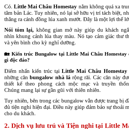
Có.
Little Mai Châu Homestay
nằm không quá xa tru
tâm bản Lác. Tuy nhiên, nó lại sở hữu vị trí tách biệt, n
thẳng ra cánh đồng lúa xanh mướt. Đây là một lợi thế lớ
Nói tóm lại,
không gian mở này giúp du khách ng
nhìn khung cảnh lúa thay màu. Nó tạo cảm giác thư th
và yên bình cho kỳ nghỉ dưỡng.
🏡 Kiến trúc Bungalow tại Little Mai Châu Homestay 
gì độc đáo?
Điểm nhấn kiến trúc tại
Little Mai Châu Homestay
những căn
bungalow nhà lá
rộng rãi. Các căn này đư
thiết kế theo phong cách mộc mạc và truyền thốn
Chúng mang lại sự gần gũi với thiên nhiên.
Tuy nhiên, bên trong các bungalow vẫn được trang bị đ
đủ tiện nghi hiện đại. Điều này giúp đảm bảo sự thoải m
cho du khách.
2. Dịch vụ lưu trú và Tiện nghi tại Little M