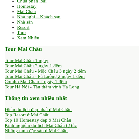
Chưa phân loại
Homestay
Mai Châu
Nhà nghỉ – Khách sạn
Nhà sàn
Resort
Tour
Xem Nhiều
Tour Mai Châu
Tour Mai Châu 1 ngày
Tour Mai Châu 2 ngày 1 đêm
Tour Mai Châu - Mộc Châu 3 ngày 2 đêm
Tour Mai Châu - Pù Luông 2 ngày 1 đêm
Combo Mai Châu 2 ngày 1 đêm
Tour Hà Nội
-
Tàu thăm vịnh Hạ Long
Thông tin xem nhiều nhất
Điểm du lịch đẹp nhất ở Mai Châu
Top Resort ở Mai Châu
Top 10 Homestay đẹp ở Mai Châu
Kinh nghiệm du lịch Mai Châu tự túc
Những món đặc sản ở Mai Châu