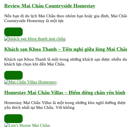
Review
Review Mai Châu Countryside Homestay
Mai
Nếu bạn đi du lịch Mai Châu theo nhóm bạn hoặc gia đình, Mai Châ
Châu
Countryside Homestay là một lựa
Countryside
Homestay
Xem
Xem thêm
thêm
Khách sạn Khoa Thanh – Tiện nghi giữa lòng Mai Châ
Khách sạn Khoa Thanh là một trong những khách sạn được nhiều du
khách lựa chọn khi đến Mai Châu.
Xem
Xem thêm
thêm
Homestay Mai Châu Villas – Điểm dừng chân yên bình
Homestay Mai Châu Villas là một trong những khu nghỉ dưỡng được
yêu thích nhất tại Mai Châu. Với không
Xem
Xem thêm
thêm