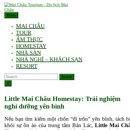
Skip
to
content
Menu
MAI CHÂU
TOUR
ẨM THỰC
HOMESTAY
NHÀ SÀN
NHÀ NGHỈ – KHÁCH SẠN
RESORT
Search
Search
X
Little Mai Châu Homestay: Trải nghiệm
nghỉ dưỡng yên bình
Nếu bạn tìm kiếm một chốn “đi trốn” yên bình, tách biệt
khỏi sự ồn ào của trung tâm Bản Lác,
Little Mai Ch