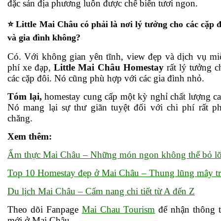
đặc sản địa phương luôn được chế biến tươi ngon.
⭐ Little Mai Châu có phải là nơi lý tưởng cho các cặp đ
và gia đình không?
Có. Với không gian yên tĩnh, view đẹp và dịch vụ mi
phí xe đạp,
Little Mai Châu Homestay
rất lý tưởng c
các cặp đôi. Nó cũng phù hợp với các gia đình nhỏ.
Tóm lại,
homestay cung cấp một kỳ nghỉ chất lượng ca
Nó mang lại sự thư giãn tuyệt đối với chi phí rất ph
chăng.
Xem thêm:
Ẩm thực Mai Châu – Những món ngon không thể bỏ l
Top 10 Homestay đẹp ở Mai Châu – Thung lũng mây tr
Du lịch Mai Châu – Cẩm nang chi tiết từ A đến Z
Theo dõi Fanpage
Mai Chau Tourism
để nhận thông t
mới ở Mai Châu