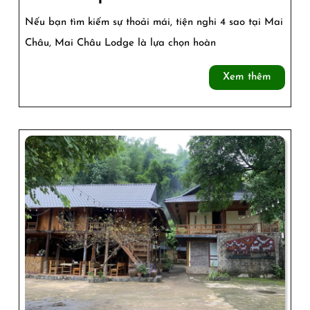
Mai
Nếu bạn tìm kiếm sự thoải mái, tiện nghi 4 sao tại Mai
Châu
Châu, Mai Châu Lodge là lựa chọn hoàn
Lodge:
Xem
Xem thêm
Sang
thêm
Trọng
Và
Tiện
Nghi
Cao
Cấp