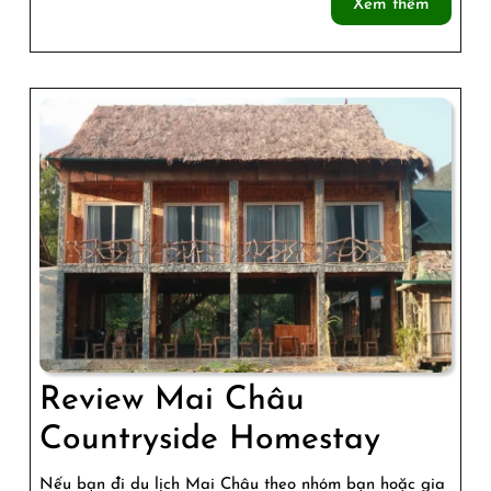
Xem
Xem thêm
Ngắm
thêm
Bình
Minh
Với
Cánh
Đồng
Lúa
Review Mai Châu
Review
Countryside Homestay
Mai
Nếu bạn đi du lịch Mai Châu theo nhóm bạn hoặc gia