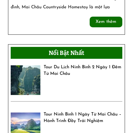
Châu
đình, Mai Châu Countryside Homestay là một lựa
Countr
Xem
Xem thêm
Homes
thêm
Nổi Bật Nhất
Tour Du Lịch Ninh Bình 2 Ngày 1 Đêm
Từ Mai Châu
Tour Ninh Bình 1 Ngày Từ Mai Châu –
Hành Trình Đầy Trải Nghiệm