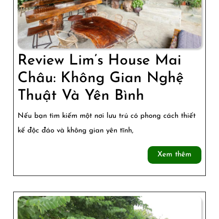
Review Lim’s House Mai
Châu: Không Gian Nghệ
Review
Thuật Và Yên Bình
Lim’s
Nếu bạn tìm kiếm một nơi lưu trú có phong cách thiết
House
kế độc đáo và không gian yên tĩnh,
Mai
Xem
Xem thêm
Châu:
thêm
Không
Gian
Nghệ