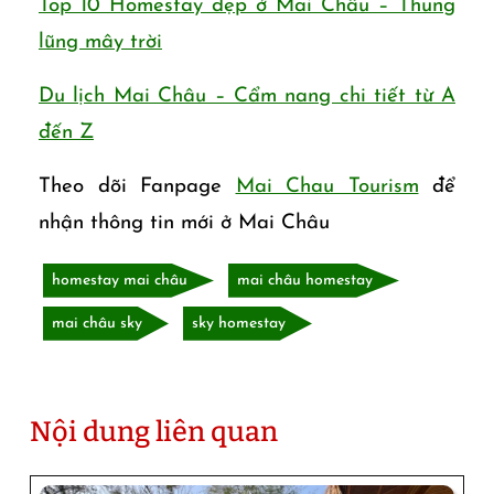
Top 10 Homestay đẹp ở Mai Châu – Thung
lũng mây trời
Du lịch Mai Châu – Cẩm nang chi tiết từ A
đến Z
Theo dõi Fanpage
Mai Chau Tourism
để
nhận thông tin mới ở Mai Châu
homestay mai châu
mai châu homestay
mai châu sky
sky homestay
Nội dung liên quan