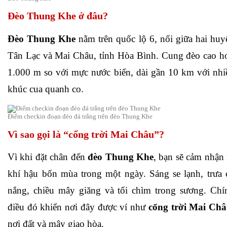
Đèo Thung Khe ở đâu?
Đèo Thung Khe
nằm trên quốc lộ 6, nối giữa hai huy
Tân Lạc và Mai Châu, tỉnh Hòa Bình. Cung đèo cao h
1.000 m so với mực nước biển, dài gần 10 km với nhi
khúc cua quanh co.
Điểm checkin đoạn đèo đá trắng trên đèo Thung Khe
Vì sao gọi là “cổng trời Mai Châu”?
Vì khi đặt chân đến
đèo Thung Khe
, bạn sẽ cảm nhận 
khí hậu bốn mùa trong một ngày. Sáng se lạnh, trưa 
nắng, chiều mây giăng và tối chìm trong sương. Chí
điều đó khiến nơi đây được ví như
cổng trời Mai Ch
nơi đất và mây giao hòa.