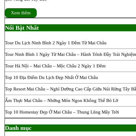
phiê
bức
Xem
Mai
Xem thêm
hình
thêm
Châ
triệu
Nổi Bật Nhất
–
like
Tour Du Lịch Ninh Bình 2 Ngày 1 Đêm Từ Mai Châu
Nơi
hội
Tour Ninh Bình 1 Ngày Từ Mai Châu – Hành Trình Đầy Trải Nghiệ
tụ
Tour Hà Nội – Mai Châu – Mộc Châu 2 Ngày 1 Đêm
sắc
Top 10 Địa Điểm Du Lịch Đẹp Nhất Ở Mai Châu
màu
Top Resort Mai Châu – Nghỉ Dưỡng Cao Cấp Giữa Núi Rừng Tây B
vùng
Ẩm Thực Mai Châu – Những Món Ngon Không Thể Bỏ Lỡ
cao
Top 10 Homestay Đẹp Ở Mai Châu – Thung Lũng Mây Trời
Danh mục