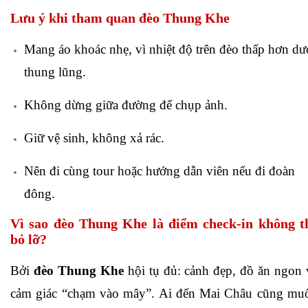
Lưu ý khi tham quan đèo Thung Khe
Mang áo khoác nhẹ, vì nhiệt độ trên đèo thấp hơn dưới
thung lũng.
Không dừng giữa đường để chụp ảnh.
Giữ vệ sinh, không xả rác.
Nên đi cùng tour hoặc hướng dẫn viên nếu đi đoàn
đông.
Vì sao đèo Thung Khe là điểm check-in không t
bỏ lỡ?
Bởi
đèo Thung Khe
hội tụ đủ: cảnh đẹp, đồ ăn ngon 
cảm giác “chạm vào mây”. Ai đến Mai Châu cũng mu