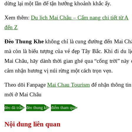
dừng lại một lần để tận hưởng khoảnh khắc ấy.
Xem thêm:
Du lịch Mai Châu – Cẩm nang chi tiết từ A
đến Z
Đèo Thung Khe
không chỉ là cung đường đến Mai Ch
mà còn là biểu tượng của vẻ đẹp Tây Bắc. Khi đi du lị
Mai Châu, hãy dành thời gian ghé qua “cổng trời” này 
cảm nhận hương vị núi rừng một cách trọn vẹn.
Theo dõi Fanpage
Mai Chau Tourism
để nhận thông tin
mới ở Mai Châu
đèo đá trắng
đèo thung khe
điểm tham quan
Nội dung liên quan