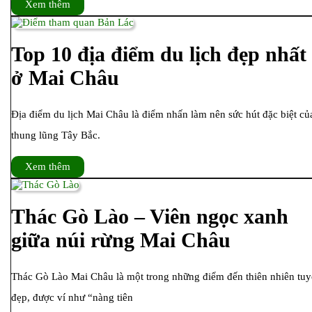
Xem
check
Xem thêm
Châu
thêm
in
Top 10 địa điểm du lịch đẹp nhất
cần
Top
ở Mai Châu
nhiều
10
sức
Địa điểm du lịch Mai Châu là điểm nhấn làm nên sức hút đặc biệt củ
địa
khỏe
thung lũng Tây Bắc.
điểm
ở
Xem
du
Xem thêm
Mai
thêm
lịch
Châu
Thác Gò Lào – Viên ngọc xanh
đẹp
Thác
giữa núi rừng Mai Châu
nhất
Gò
ở
Thác Gò Lào Mai Châu là một trong những điểm đến thiên nhiên tuy
Lào
Mai
đẹp, được ví như “nàng tiên
–