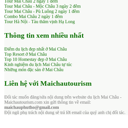
Tour Mai Châu 2 ngày 1 đêm
Tour Mai Châu - Mộc Châu 3 ngày 2 đêm
Tour Mai Châu - Pù Luông 2 ngày 1 đêm
Combo Mai Châu 2 ngày 1 đêm
Tour Hà Nội
-
Tàu thăm vịnh Hạ Long
Thông tin xem nhiều nhất
Điểm du lịch đẹp nhất ở Mai Châu
Top Resort ở Mai Châu
Top 10 Homestay đẹp ở Mai Châu
Kinh nghiệm du lịch Mai Châu tự túc
Những món đặc sản ở Mai Châu
Liên hệ với Maichautourism
Đối tác muốn đăng/sửa nội dung trên website du lịch Mai Châu -
Maichautourism.com xin gửi thông tin về email:
maichauphutho@gmail.com
Đội ngũ phụ trách nội dung sẽ trả lời email của quý anh chị đối tác.