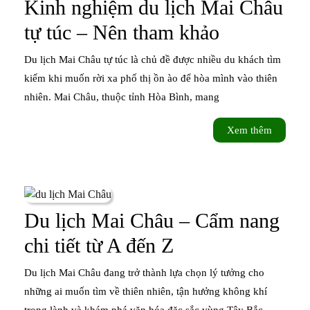
Kinh nghiệm du lịch Mai Châu
lũng
Kinh
tự túc – Nên tham khảo
mây
nghiệm
Du lịch Mai Châu tự túc là chủ đề được nhiều du khách tìm
trời
du
kiếm khi muốn rời xa phố thị ồn ào để hòa mình vào thiên
nhiên. Mai Châu, thuộc tỉnh Hòa Bình, mang
lịch
Mai
Xem
Xem thêm
thêm
Châu
tự
túc
Du lịch Mai Châu – Cẩm nang
–
Du
chi tiết từ A đến Z
Nên
lịch
Du lịch Mai Châu đang trở thành lựa chọn lý tưởng cho
tham
Mai
những ai muốn tìm về thiên nhiên, tận hưởng không khí
khảo
trong lành và khám phá văn hóa đặc sắc vùng Tây Bắc.