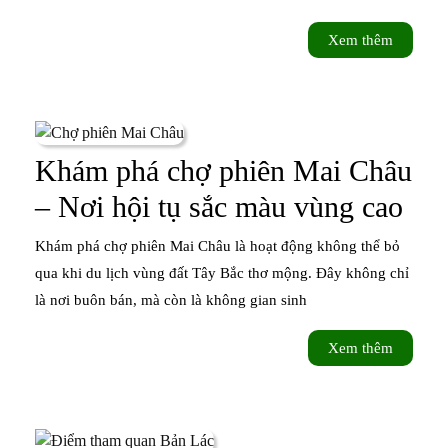
–
Châu
Viên
Xem
Xem thêm
thêm
ngọc
xanh
giữa
Khám phá chợ phiên Mai Châu
núi
Kh
– Nơi hội tụ sắc màu vùng cao
rừng
phá
Khám phá chợ phiên Mai Châu là hoạt động không thể bỏ
Mai
chợ
qua khi du lịch vùng đất Tây Bắc thơ mộng. Đây không chỉ
Châu
là nơi buôn bán, mà còn là không gian sinh
phi
Ma
Xem
Xem thêm
thêm
Ch
–