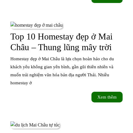
thêm
Những
món
ngon
Top 10 Homestay đẹp ở Mai
không
Top
Châu – Thung lũng mây trời
thể
10
Homestay đẹp ở Mai Châu là lựa chọn hoàn hảo cho du
bỏ
Home
khách yêu không gian yên bình, gần gũi thiên nhiên và
lỡ
muốn trải nghiệm văn hóa bản địa người Thái. Nhiều
đẹp
homestay ở
ở
Xem
Xem thêm
Mai
thêm
Châu
–
Thun