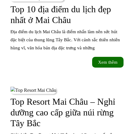
Nơi
Top 10 địa điểm du lịch đẹp
hội
Top
nhất ở Mai Châu
tụ
10
Địa điểm du lịch Mai Châu là điểm nhấn làm nên sức hút
sắc
địa
đặc biệt của thung lũng Tây Bắc. Với cảnh sắc thiên nhiên
mà
hùng vĩ, văn hóa bản địa đặc trưng và những
điểm
vùn
du
Xem
Xem thêm
cao
thêm
lịch
đẹp
nhất
Top Resort Mai Châu – Nghỉ
ở
dưỡng cao cấp giữa núi rừng
Mai
Top
Tây Bắc
Châu
Resort