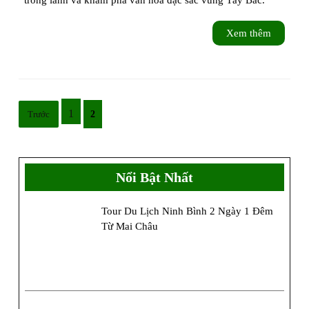
Châu
–
Xem
Xem thêm
thêm
Cẩm
nang
chi
Phân
1
Trước
2
trang
tiết
bài
từ
viết
Nổi Bật Nhất
A
đến
Tour Du Lịch Ninh Bình 2 Ngày 1 Đêm
Từ Mai Châu
Z