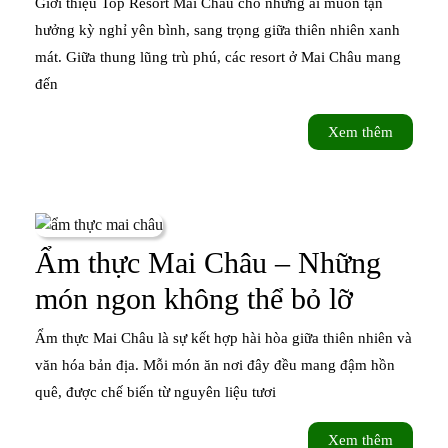
Giới thiệu Top Resort Mai Châu cho những ai muốn tận
Mai
hưởng kỳ nghỉ yên bình, sang trọng giữa thiên nhiên xanh
mát. Giữa thung lũng trù phú, các resort ở Mai Châu mang
Châu
đến
–
Xem
Xem thêm
Nghỉ
thêm
dưỡng
cao
cấp
Ẩm thực Mai Châu – Những
giữa
Ẩm
món ngon không thể bỏ lỡ
núi
thực
Ẩm thực Mai Châu là sự kết hợp hài hòa giữa thiên nhiên và
rừng
Mai
văn hóa bản địa. Mỗi món ăn nơi đây đều mang đậm hồn
Tây
quê, được chế biến từ nguyên liệu tươi
Châu
Bắc
–
Xem
Xem thêm