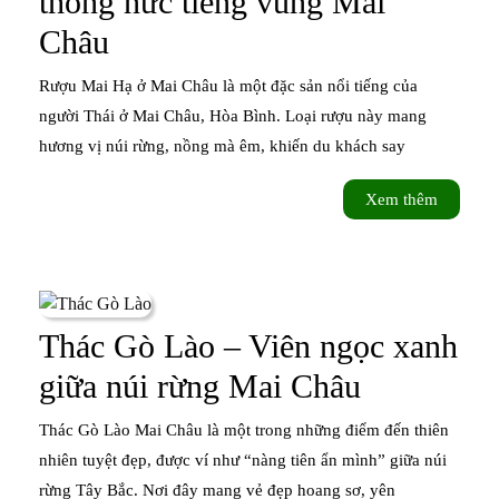
thống nức tiếng vùng Mai
Rượu
Châu
Mai
Rượu Mai Hạ ở Mai Châu là một đặc sản nổi tiếng của
Hạ
người Thái ở Mai Châu, Hòa Bình. Loại rượu này mang
hương vị núi rừng, nồng mà êm, khiến du khách say
–
Đặc
Xem
Xem thêm
thêm
sản
truyền
thống
Thác Gò Lào – Viên ngọc xanh
nức
Thác
giữa núi rừng Mai Châu
tiếng
Gò
Thác Gò Lào Mai Châu là một trong những điểm đến thiên
vùng
Lào
nhiên tuyệt đẹp, được ví như “nàng tiên ẩn mình” giữa núi
Mai
rừng Tây Bắc. Nơi đây mang vẻ đẹp hoang sơ, yên