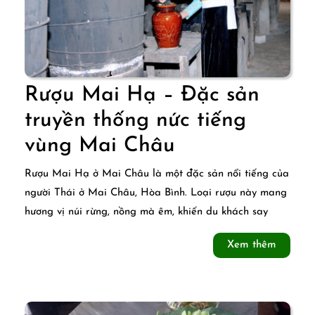
Rượu Mai Hạ – Đặc sản
truyền thống nức tiếng
Rượu
vùng Mai Châu
Mai
Rượu Mai Hạ ở Mai Châu là một đặc sản nổi tiếng của
Hạ
người Thái ở Mai Châu, Hòa Bình. Loại rượu này mang
hương vị núi rừng, nồng mà êm, khiến du khách say
–
Đặc
Xem
Xem thêm
thêm
sản
truyền