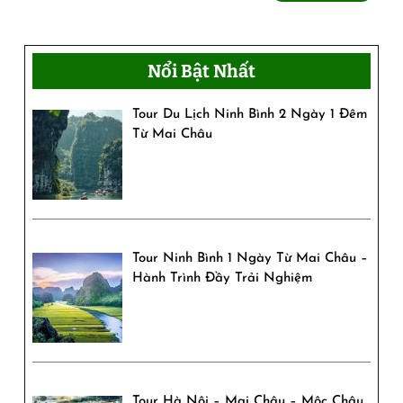
thêm
Những
món
Nổi Bật Nhất
ngon
không
Tour Du Lịch Ninh Bình 2 Ngày 1 Đêm
Từ Mai Châu
thể
bỏ
lỡ
Tour Ninh Bình 1 Ngày Từ Mai Châu –
Hành Trình Đầy Trải Nghiệm
Tour Hà Nội – Mai Châu – Mộc Châu