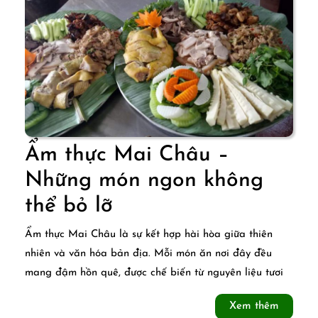
thống
nức
tiếng
vùng
Mai
Châu
Ẩm thực Mai Châu –
Những món ngon không
Ẩm
thể bỏ lỡ
thực
Ẩm thực Mai Châu là sự kết hợp hài hòa giữa thiên
Mai
nhiên và văn hóa bản địa. Mỗi món ăn nơi đây đều
mang đậm hồn quê, được chế biến từ nguyên liệu tươi
Châu
–
Xem
Xem thêm