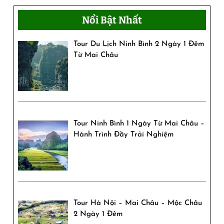
trong
Nổi Bật Nhất
từng
Tour Du Lịch Ninh Bình 2 Ngày 1 Đêm
điệu
Từ Mai Châu
múa
và
nếp
nhà
Tour Ninh Bình 1 Ngày Từ Mai Châu –
Hành Trình Đầy Trải Nghiệm
Tour Hà Nội – Mai Châu – Mộc Châu
2 Ngày 1 Đêm