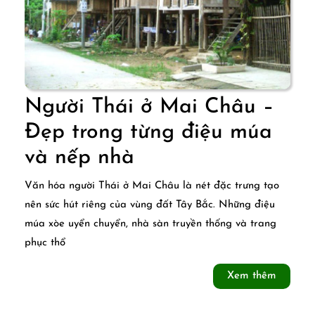
Người Thái ở Mai Châu –
Đẹp trong từng điệu múa
Người
và nếp nhà
Thái
Văn hóa người Thái ở Mai Châu là nét đặc trưng tạo
ở
nên sức hút riêng của vùng đất Tây Bắc. Những điệu
múa xòe uyển chuyển, nhà sàn truyền thống và trang
Mai
phục thổ
Châu
Xem
Xem thêm
–
thêm
Đẹp