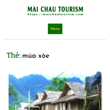
Skip
to
content
Menu
Thẻ:
múa xòe