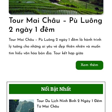
Tour Mai Châu – Pù Luông
Tour
2 ngày 1 đêm
Mai
Tour Mai Châu – Pù Luông 2 ngày 1 đêm là hành trình
Châu
lý tưởng cho những ai yêu vẻ đẹp thiên nhiên và muốn
tìm hiểu văn hóa bản địa. Tour kết hợp giữa
–
Pù
Xem
Xem thêm
thêm
Luông
2
Nổi Bật Nhất
ngày
1
Tour Du Lịch Ninh Bình 2 Ngày 1 Đêm
Từ Mai Châu
đêm