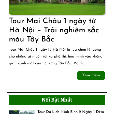
Tour Mai Châu 1 ngày từ
Hà Nội – Trải nghiệm sắc
Tour
màu Tây Bắc
Mai
Tour Mai Châu 1 ngày từ Hà Nội là lựa chọn lý tưởng
Châu
cho những ai muốn rời xa phố thị, hòa mình vào không
gian xanh mát của núi rừng Tây Bắc. Với lịch
1
ngày
Xem
Xem thêm
thêm
từ
Hà
Nổi Bật Nhất
Nội
–
Tour Du Lịch Ninh Bình 2 Ngày 1 Đêm