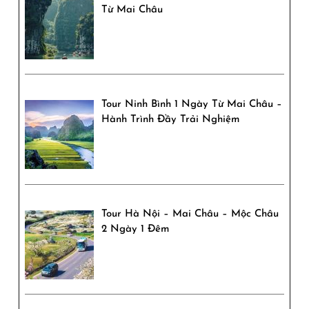
Từ Mai Châu
Trải
nghiệm
sắc
màu
Tour Ninh Bình 1 Ngày Từ Mai Châu –
Tây
Hành Trình Đầy Trải Nghiệm
Bắc
Tour Hà Nội – Mai Châu – Mộc Châu
2 Ngày 1 Đêm