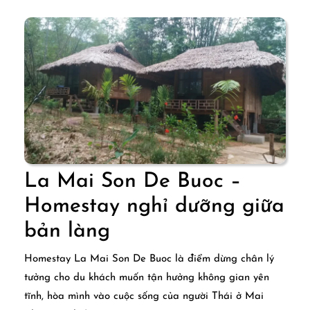
ở
bản
Bước,
xã
Bao
La
La Mai Son De Buoc –
Homestay nghỉ dưỡng giữa
La
bản làng
Mai
Homestay La Mai Son De Buoc là điểm dừng chân lý
Son
tưởng cho du khách muốn tận hưởng không gian yên
tĩnh, hòa mình vào cuộc sống của người Thái ở Mai
De