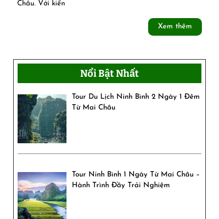
Châu. Với kiến
Buoc
Xem
Xem thêm
–
thêm
Homestay
nghỉ
Nổi Bật Nhất
dưỡng
Tour Du Lịch Ninh Bình 2 Ngày 1 Đêm
giữa
Từ Mai Châu
bản
làng
Tour Ninh Bình 1 Ngày Từ Mai Châu –
Hành Trình Đầy Trải Nghiệm