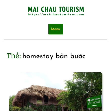
Skip
to
content
Menu
Thẻ:
homestay bản bước