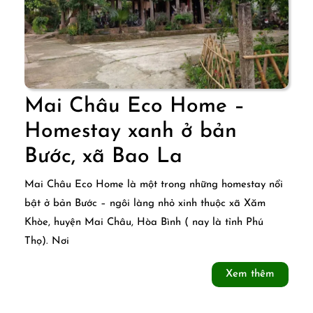
Mai Châu Eco Home –
Homestay xanh ở bản
Mai
Bước, xã Bao La
Châu
Mai Châu Eco Home là một trong những homestay nổi
Eco
bật ở bản Bước – ngôi làng nhỏ xinh thuộc xã Xăm
Khòe, huyện Mai Châu, Hòa Bình ( nay là tỉnh Phú
Home
Thọ). Nơi
–
Xem
Xem thêm
Homestay
thêm
xanh