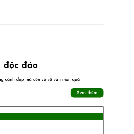
Mua
m độc đáo
gì
hong cảnh đẹp mà còn có vô vàn món quà
làm
Xem
Xem thêm
quà
thêm
khi
đi
Mai