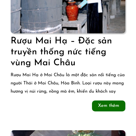
Rượu Mai Hạ – Đặc sản
truyền thống nức tiếng
Rượu
vùng Mai Châu
Mai
Rượu Mai Hạ ở Mai Châu là một đặc sản nổi tiếng của
Hạ
người Thái ở Mai Châu, Hòa Bình. Loại rượu này mang
hương vị núi rừng, nồng mà êm, khiến du khách say
–
Đặc
Xem
Xem thêm
thêm
sản
truyền