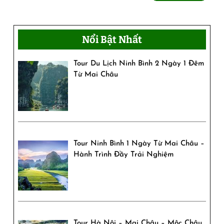
thêm
Những
món
Nổi Bật Nhất
ngon
không
Tour Du Lịch Ninh Bình 2 Ngày 1 Đêm
Từ Mai Châu
thể
bỏ
lỡ
Tour Ninh Bình 1 Ngày Từ Mai Châu –
Hành Trình Đầy Trải Nghiệm
Tour Hà Nội – Mai Châu – Mộc Châu