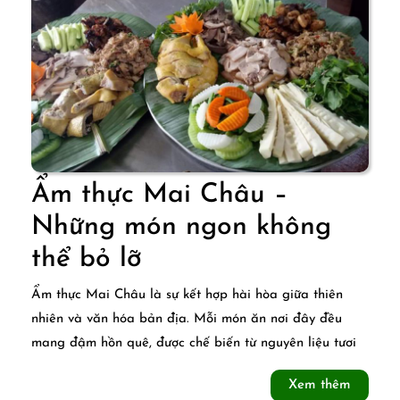
thống
nức
tiếng
vùng
Mai
Châu
Ẩm thực Mai Châu –
Những món ngon không
Ẩm
thể bỏ lỡ
thực
Ẩm thực Mai Châu là sự kết hợp hài hòa giữa thiên
Mai
nhiên và văn hóa bản địa. Mỗi món ăn nơi đây đều
mang đậm hồn quê, được chế biến từ nguyên liệu tươi
Châu
–
Xem
Xem thêm