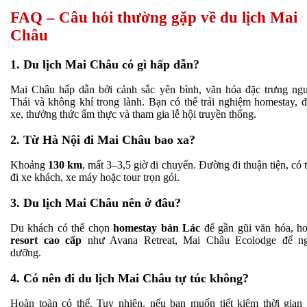
FAQ – Câu hỏi thường gặp về du lịch Mai
Châu
1. Du lịch Mai Châu có gì hấp dẫn?
Mai Châu hấp dẫn bởi cảnh sắc yên bình, văn hóa đặc trưng ng
Thái và không khí trong lành. Bạn có thể trải nghiệm homestay, 
xe, thưởng thức ẩm thực và tham gia lễ hội truyền thống.
2. Từ Hà Nội đi Mai Châu bao xa?
Khoảng
130 km
, mất 3–3,5 giờ di chuyển. Đường đi thuận tiện, có 
đi xe khách, xe máy hoặc tour trọn gói.
3. Du lịch Mai Châu nên ở đâu?
Du khách có thể chọn
homestay bản Lác
để gần gũi văn hóa, h
resort cao cấp
như Avana Retreat, Mai Châu Ecolodge để ng
dưỡng.
4. Có nên đi du lịch Mai Châu tự túc không?
Hoàn toàn có thể. Tuy nhiên, nếu bạn muốn tiết kiệm thời gian