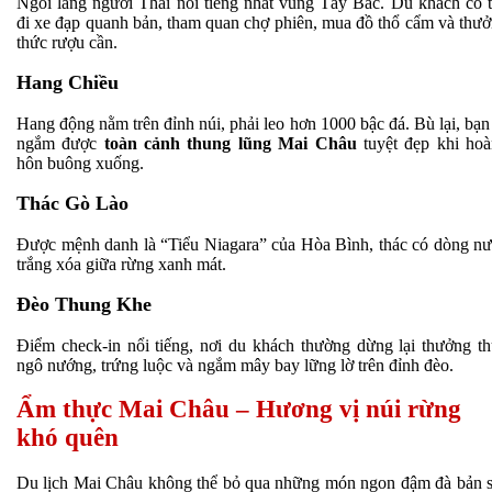
Ngôi làng người Thái nổi tiếng nhất vùng Tây Bắc. Du khách có 
đi xe đạp quanh bản, tham quan chợ phiên, mua đồ thổ cẩm và thư
thức rượu cần.
Hang Chiều
Hang động nằm trên đỉnh núi, phải leo hơn 1000 bậc đá. Bù lại, bạn
ngắm được
toàn cảnh thung lũng Mai Châu
tuyệt đẹp khi ho
hôn buông xuống.
Thác Gò Lào
Được mệnh danh là “Tiểu Niagara” của Hòa Bình, thác có dòng n
trắng xóa giữa rừng xanh mát.
Đèo Thung Khe
Điểm check-in nổi tiếng, nơi du khách thường dừng lại thưởng t
ngô nướng, trứng luộc và ngắm mây bay lững lờ trên đỉnh đèo.
Ẩm thực Mai Châu – Hương vị núi rừng
khó quên
Du lịch Mai Châu không thể bỏ qua những món ngon đậm đà bản 