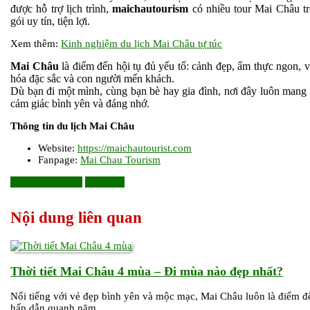
được hỗ trợ lịch trình,
maichautourism
có nhiều tour Mai Châu t
gói uy tín, tiện lợi.
Xem thêm:
Kinh nghiệm du lịch Mai Châu tự túc
Mai Châu
là điểm đến hội tụ đủ yếu tố: cảnh đẹp, ẩm thực ngon, 
hóa đặc sắc và con người mến khách.
Dù bạn đi một mình, cùng bạn bè hay gia đình, nơi đây luôn mang 
cảm giác bình yên và đáng nhớ.
Thông tin du lịch Mai Châu
Website:
https://maichautourist.com
Fanpage:
Mai Chau Tourism
du lịch mai châu
mai châu
Nội dung liên quan
Thời
Thời tiết Mai Châu 4 mùa – Đi mùa nào đẹp nhất?
tiết
Nổi tiếng với vẻ đẹp bình yên và mộc mạc, Mai Châu luôn là điểm đ
Mai
hấp dẫn quanh năm.