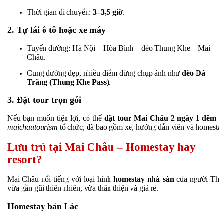
Thời gian di chuyển:
3–3,5 giờ
.
2. Tự lái ô tô hoặc xe máy
Tuyến đường: Hà Nội – Hòa Bình – đèo Thung Khe – Mai
Châu.
Cung đường đẹp, nhiều điểm dừng chụp ảnh như
đèo Đá
Trắng (Thung Khe Pass)
.
3. Đặt tour trọn gói
Nếu bạn muốn tiện lợi, có thể
đặt tour Mai Châu 2 ngày 1 đêm
maichautourism
tổ chức, đã bao gồm xe, hướng dẫn viên và homest
Lưu trú tại Mai Châu – Homestay hay
resort?
Mai Châu nổi tiếng với loại hình
homestay nhà sàn
của người Th
vừa gần gũi thiên nhiên, vừa thân thiện và giá rẻ.
Homestay bản Lác