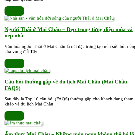
Châ
4
Xem
Xem thêm
mùa
thêm
–
Đi
Người Thái ở Mai Châu – Đẹp trong từng điệu múa và
mùa
Người
nếp nhà
nào
Thái
đẹp
Văn hóa người Thái ở Mai Châu là nét đặc trưng tạo nên sức hút riên
ở
của vùng đất Tây
nhất
Mai
Châu
Xem
Xem thêm
–
thêm
Đẹp
trong
Câu hỏi thường gặp về du lịch Mai Châu (Mai Châu
từng
Câu
FAQS)
điệu
hỏi
múa
Sau đây là Top 10 câu hỏi (FAQS) thường gặp cho khách đang tham
thường
khảo về du lịch Mai Châu.
và
gặp
nếp
về
Xem
Xem thêm
nhà
du
thêm
lịch
Mai
Ẩm thực Mai Châu – Những món ngon không thể bỏ lỡ