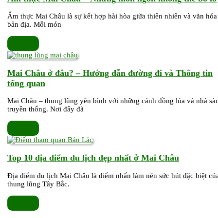
Châu
(Mai
Ẩm thực Mai Châu là sự kết hợp hài hòa giữa thiên nhiên và văn hóa
bản địa. Mỗi món
Châu
FAQS)
Xem
Xem thêm
thêm
Mai Châu ở đâu? – Hướng dẫn đường đi và Thông tin
Mai
tổng quan
Châu
Mai Châu – thung lũng yên bình với những cánh đồng lúa và nhà sà
ở
truyền thống. Nơi đây đã
đâu?
–
Xem
Xem thêm
Hướng
thêm
dẫn
đường
Top
Top 10 địa điểm du lịch đẹp nhất ở Mai Châu
đi
10
và
Địa điểm du lịch Mai Châu là điểm nhấn làm nên sức hút đặc biệt củ
địa
thung lũng Tây Bắc.
Thông
điểm
tin
du
Xem
Xem thêm
tổng
lịch
thêm
quan