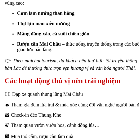
vùng cao:
Cơm lam nướng than hồng
Thịt lợn mán xiên nướng
Măng đắng xào
,
cá suối chiên giòn
Rượu cần Mai Châu
– thức uống truyền thống trong các buổ
giao lưu bản làng.
👉
Theo maichautourism, du khách nên thử bữa tối truyền thống 
bản Lác để thưởng thức trọn vẹn hương vị và văn hóa người Thái.
Các hoạt động thú vị nên trải nghiệm
🚴‍♀️ Đạp xe quanh thung lũng Mai Châu
🔥 Tham gia đêm lửa trại & múa xòe cùng đội văn nghệ người bản đ
📸 Check-in đèo Thung Khe
🍃 Tham quan vườn vườn hoa, cánh đồng lúa…
🛍️ Mua thổ cẩm, rượu cần làm quà