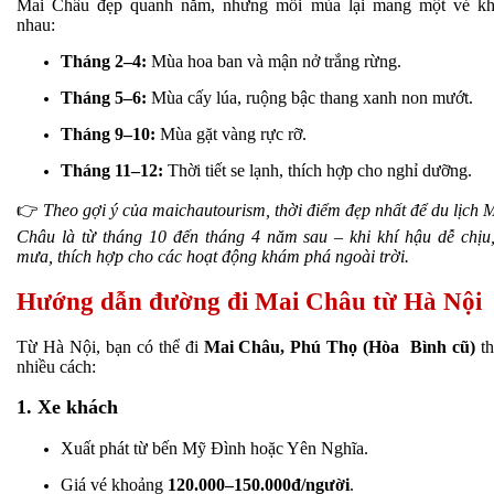
Mai Châu đẹp quanh năm, nhưng mỗi mùa lại mang một vẻ kh
nhau:
Tháng 2–4:
Mùa hoa ban và mận nở trắng rừng.
Tháng 5–6:
Mùa cấy lúa, ruộng bậc thang xanh non mướt.
Tháng 9–10:
Mùa gặt vàng rực rỡ.
Tháng 11–12:
Thời tiết se lạnh, thích hợp cho nghỉ dưỡng.
👉
Theo gợi ý của maichautourism, thời điểm đẹp nhất để du lịch 
Châu là từ tháng 10 đến tháng 4 năm sau – khi khí hậu dễ chịu,
mưa, thích hợp cho các hoạt động khám phá ngoài trời.
Hướng dẫn đường đi Mai Châu từ Hà Nội
Từ Hà Nội, bạn có thể đi
Mai Châu, Phú Thọ (Hòa Bình cũ)
th
nhiều cách:
1. Xe khách
Xuất phát từ bến Mỹ Đình hoặc Yên Nghĩa.
Giá vé khoảng
120.000–150.000đ/người
.