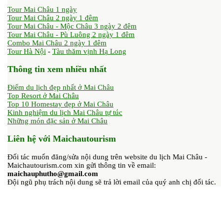
Tour Mai Châu 1 ngày
Tour Mai Châu 2 ngày 1 đêm
Tour Mai Châu - Mộc Châu 3 ngày 2 đêm
Tour Mai Châu - Pù Luông 2 ngày 1 đêm
Combo Mai Châu 2 ngày 1 đêm
Tour Hà Nội
-
Tàu thăm vịnh Hạ Long
Thông tin xem nhiều nhất
Điểm du lịch đẹp nhất ở Mai Châu
Top Resort ở Mai Châu
Top 10 Homestay đẹp ở Mai Châu
Kinh nghiệm du lịch Mai Châu tự túc
Những món đặc sản ở Mai Châu
Liên hệ với Maichautourism
Đối tác muốn đăng/sửa nội dung trên website du lịch Mai Châu -
Maichautourism.com xin gửi thông tin về email:
maichauphutho@gmail.com
Đội ngũ phụ trách nội dung sẽ trả lời email của quý anh chị đối tác.