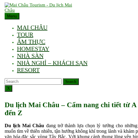
Skip
to
content
Menu
MAI CHÂU
TOUR
ẨM THỰC
HOMESTAY
NHÀ SÀN
NHÀ NGHỈ – KHÁCH SẠN
RESORT
Search
Search
X
Du lịch Mai Châu – Cẩm nang chi tiết từ A
đến Z
Du lịch Mai Châu
đang trở thành lựa chọn lý tưởng cho những
muốn tìm về thiên nhiên, tận hưởng không khí trong lành và khám 
văn hóa đặc sắc vùng Tây Bắc. Với khung cảnh thung lũng yên bì