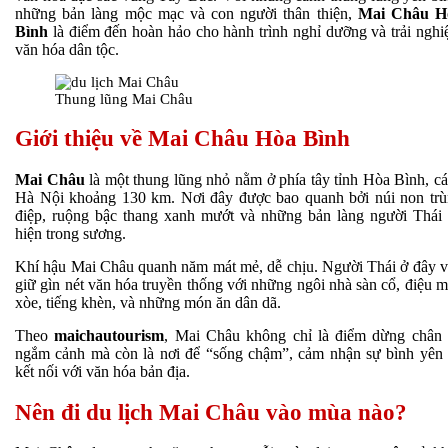
những bản làng mộc mạc và con người thân thiện,
Mai Châu H
Bình
là điểm đến hoàn hảo cho hành trình nghỉ dưỡng và trải ngh
văn hóa dân tộc.
Thung lũng Mai Châu
Giới thiệu về Mai Châu Hòa Bình
Mai Châu
là một thung lũng nhỏ nằm ở phía tây tỉnh Hòa Bình, c
Hà Nội khoảng 130 km. Nơi đây được bao quanh bởi núi non tr
điệp, ruộng bậc thang xanh mướt và những bản làng người Thái
hiện trong sương.
Khí hậu Mai Châu quanh năm mát mẻ, dễ chịu. Người Thái ở đây 
giữ gìn nét văn hóa truyền thống với những ngôi nhà sàn cổ, điệu 
xòe, tiếng khèn, và những món ăn dân dã.
Theo
maichautourism
, Mai Châu không chỉ là điểm dừng chân
ngắm cảnh mà còn là nơi để “sống chậm”, cảm nhận sự bình yên
kết nối với văn hóa bản địa.
Nên đi du lịch Mai Châu vào mùa nào?